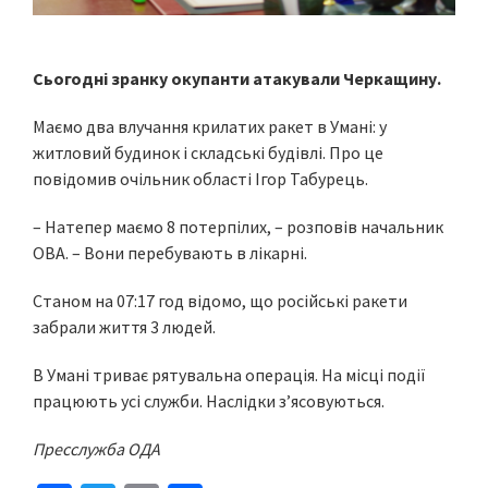
Сьогодні зранку окупанти атакували Черкащину.
Маємо два влучання крилатих ракет в Умані: у
житловий будинок і складські будівлі. Про це
повідомив очільник області Ігор Табурець.
– Натепер маємо 8 потерпілих, – розповів начальник
ОВА. – Вони перебувають в лікарні.
Станом на 07:17 год відомо, що російські ракети
забрали життя 3 людей.
В Умані триває рятувальна операція. На місці події
працюють усі служби. Наслідки з’ясовуються.
Пресслужба ОДА