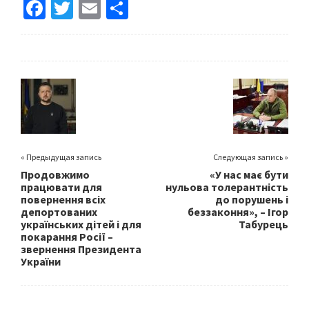
Fa
T
E
S
ce
wi
m
h
b
tt
ai
ar
o
er
l
e
o
k
« Предыдущая запись
Следующая запись »
Продовжимо
«У нас має бути
працювати для
нульова толерантність
повернення всіх
до порушень і
депортованих
беззаконня», – Ігор
українських дітей і для
Табурець
покарання Росії –
звернення Президента
України