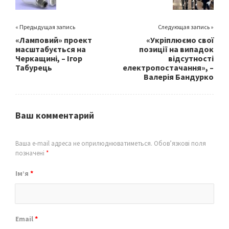
« Предыдущая запись
Следующая запись »
«Ламповий» проект
«Укріплюємо свої
масштабується на
позиції на випадок
Черкащині, – Ігор
відсутності
Табурець
електропостачання», –
Валерія Бандурко
Ваш комментарий
Ваша e-mail адреса не оприлюднюватиметься.
Обов’язкові поля
позначені
*
Ім’я
*
Email
*