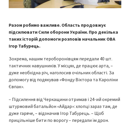
Разом робимо важливе. Область продовжує
підсилювати Сили оборони України. Про декілька
таких історій допомоги розповів начальник ОВА
Ігор Табурець.
Зокрема, нашим тероборонівцям передали 40 шт.
тактичних навушників. У місцях, де працює арта, –
дуже необхідна річ, наголосив очільник області. За
допомогу від подякував «Фонду Віктора та Кароліни
Євпак».
– Підсилення від Черкащини отримав і 24-ий окремий
штурмовий батальйон «Айдар»: хлопці зараз там, де
дуже гаряче, – відзначив Ігор Табурець. – Щоб
прицільніше бити по ворогу – передали їм дрон.