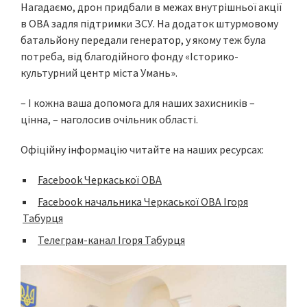
Нагадаємо, дрон придбали в межах внутрішньої акції
в ОВА задля підтримки ЗСУ. На додаток штурмовому
батальйону передали генератор, у якому теж була
потреба, від благодійного фонду «Історико-
культурний центр міста Умань».
– І кожна ваша допомога для наших захисників –
цінна, – наголосив очільник області.
Офіційну інформацію читайте на наших ресурсах:
Facebook Черкаської ОВА
Facebook начальника Черкаської ОВА Ігоря
Табурця
Телеграм-канал Ігоря Табурця