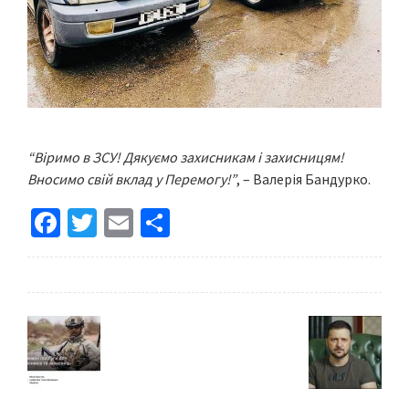
“Віримо в ЗСУ! Дякуємо захисникам і захисницям!
Вносимо свій вклад у Перемогу!”
, – Валерія Бандурко.
Fa
T
E
S
ce
wi
m
h
b
tt
ai
ar
o
er
l
e
o
k