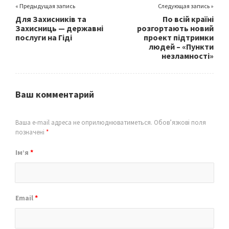
« Предыдущая запись
Следующая запись »
Для Захисників та
По всій країні
Захисниць — державні
розгортають новий
послуги на Гіді
проект підтримки
людей – «Пункти
незламності»
Ваш комментарий
Ваша e-mail адреса не оприлюднюватиметься.
Обов’язкові поля
позначені
*
Ім’я
*
Email
*