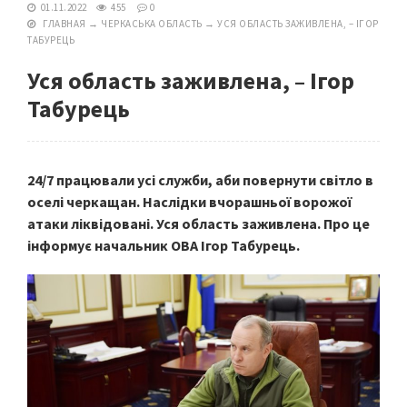
01.11.2022
455
0
ГЛАВНАЯ
→
ЧЕРКАСЬКА ОБЛАСТЬ
→
УСЯ ОБЛАСТЬ ЗАЖИВЛЕНА, – ІГОР
ТАБУРЕЦЬ
Уся область заживлена, – Ігор
Табурець
24/7 працювали усі служби, аби повернути світло в
оселі черкащан. Наслідки вчорашньої ворожої
атаки ліквідовані. Уся область заживлена. Про це
інформує начальник ОВА Ігор Табурець.