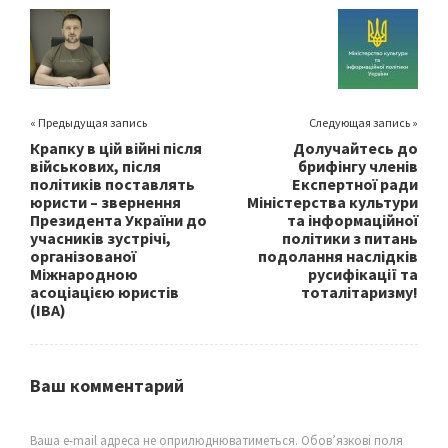
o
er
l
e
o
k
« Предыдущая запись
Следующая запись »
Крапку в цій війні після
Долучайтесь до
військових, після
брифінгу членів
політиків поставлять
Експертної ради
юристи – звернення
Міністерства культури
Президента України до
та інформаційної
учасників зустрічі,
політики з питань
організованої
подолання наслідків
Міжнародною
русифікації та
асоціацією юристів
тоталітаризму!
(IBA)
Ваш комментарий
Ваша e-mail адреса не оприлюднюватиметься.
Обов’язкові поля