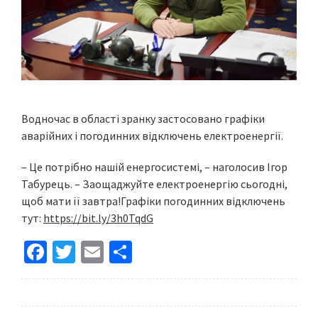
Водночас в області зранку застосовано графіки
аварійних і погодинних відключень електроенергії.
– Це потрібно нашій енергосистемі, – наголосив Ігор
Табурець. – Заощаджуйте електроенергію сьогодні,
щоб мати її завтра!Графіки погодинних відключень
тут:
https://bit.ly/3h0TqdG
Fa
T
E
S
ce
wi
m
h
b
tt
ai
ar