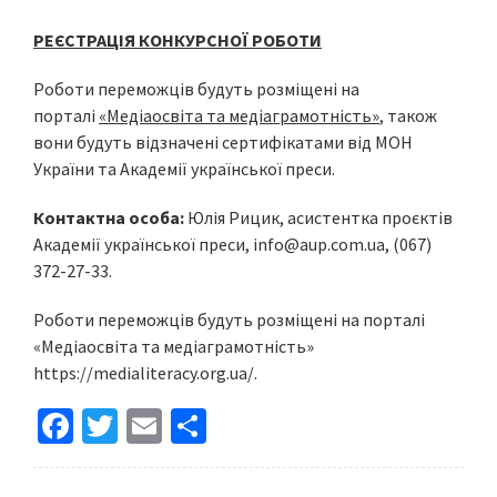
РЕЄСТРАЦІЯ КОНКУРСНОЇ РОБОТИ
Роботи переможців будуть розміщені на
порталі
«Медіаосвіта та медіаграмотність»
, також
вони будуть відзначені сертифікатами від МОН
України та Академії української преси.
Контактна особа:
Юлія Рицик, асистентка проєктів
Академії української преси,
info@aup.com.ua
, (067)
372-27-33.
Роботи переможців будуть розміщені на порталі
«Медіаосвіта та медіаграмотність»
https://medialiteracy.org.ua/.
Fa
T
E
S
ce
wi
m
h