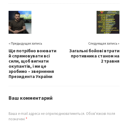
b
tt
ai
ar
o
er
l
e
o
k
« Предыдущая запись
Следующая запись »
Ще потрібно воювати
Загальні бойові втрати
й спрямовувати всі
противника станом на
сили, щоб вигнати
2 травня
окупантів, і ми це
зробимо – звернення
Президента України
Ваш комментарий
Ваша e-mail адреса не оприлюднюватиметься.
Обов’язкові поля
позначені
*