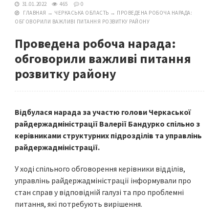
31.01.2022
465
0
ГЛАВНАЯ
→
ЧЕРКАСЬКА ОБЛАСТЬ
→
ПРОВЕДЕНА РОБОЧА НАРАДА:
ОБГОВОРИЛИ ВАЖЛИВІ ПИТАННЯ РОЗВИТКУ РАЙОНУ
Проведена робоча нарада:
обговорили важливі питання
розвитку району
Відбулася нарада за участю голови Черкаської
райдержадміністрації Валерії Бандурко спільно з
керівниками структурних підрозділів та управлінь
райдержадміністрації.
У ході спільного обговорення керівники відділів,
управлінь райдержадміністрації інформували про
стан справ у відповідній галузі та про проблемні
питання, які потребують вирішення.