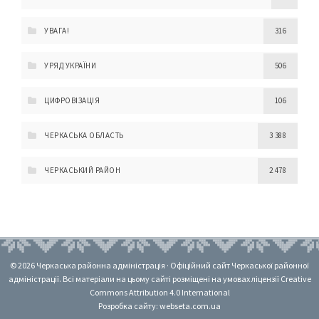
УВАГА!
316
УРЯД УКРАЇНИ
506
ЦИФРОВІЗАЦІЯ
106
ЧЕРКАСЬКА ОБЛАСТЬ
3 388
ЧЕРКАСЬКИЙ РАЙОН
2 478
© 2026 Черкаська районна адміністрація · Офіційний сайт Черкаської районної
адміністрації. Всі матеріали на цьому сайті розміщені на умовах ліцензії Creative
Commons Attribution 4.0 International
Розробка сайту: webseta.com.ua