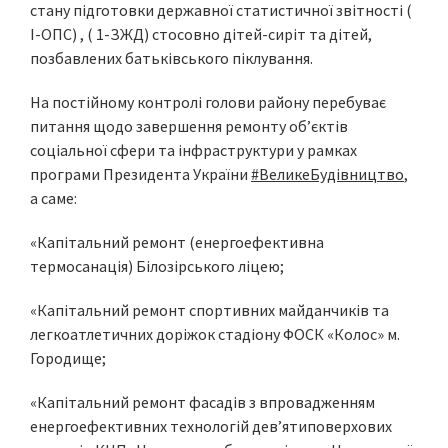
стану підготовки державної статистичної звітності (
І-ОПС) , ( 1-ЗЖД) стосовно дітей-сиріт та дітей,
позбавлених батьківського піклування.
На постійному контролі голови району перебуває
питання щодо завершення ремонту об’єктів
соціальної сфери та інфраструктури у рамках
програми Президента України
#ВеликеБудівництво
,
а саме:
«Капітальний ремонт (енергоефективна
термосанація) Білозірського ліцею;
«Капітальний ремонт спортивних майданчиків та
легкоатлетичних доріжок стадіону ФОСК «Колос» м.
Городище;
«Капітальний ремонт фасадів з впровадженням
енергоефективних технологій дев’ятиповерхових