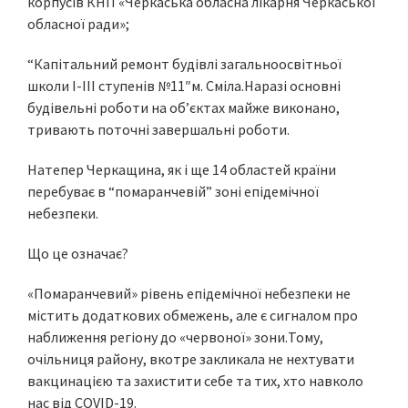
корпусів КНП «Черкаська обласна лікарня Черкаської
обласної ради»;
“Капітальний ремонт будівлі загальноосвітньої
школи І-ІІІ ступенів №11″м. Сміла.Наразі основні
будівельні роботи на об’єктах майже виконано,
тривають поточні завершальні роботи.
Натепер Черкащина, як і ще 14 областей країни
перебуває в “помаранчевій” зоні епідемічної
небезпеки.
Що це означає?
«Помаранчевий» рівень епідемічної небезпеки не
містить додаткових обмежень, але є сигналом про
наближення регіону до «червоної» зони.Тому,
очільниця району, вкотре закликала не нехтувати
вакцинацією та захистити себе та тих, хто навколо
нас від COVID-19.