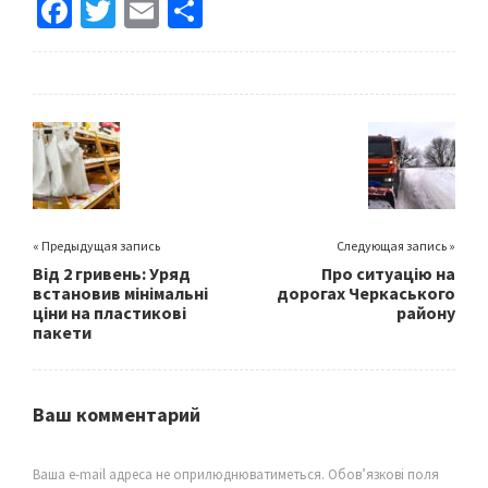
Fa
T
E
S
ce
wi
m
h
b
tt
ai
ar
o
er
l
e
o
k
« Предыдущая запись
Следующая запись »
Від 2 гривень: Уряд
Про ситуацію на
встановив мінімальні
дорогах Черкаського
ціни на пластикові
району
пакети
Ваш комментарий
Ваша e-mail адреса не оприлюднюватиметься.
Обов’язкові поля