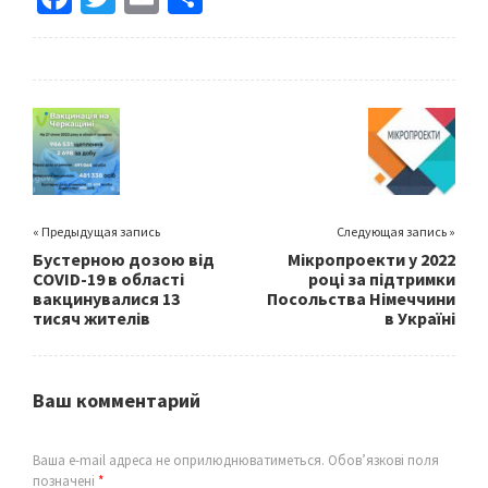
ce
wi
m
h
b
tt
ai
ar
o
er
l
e
o
k
« Предыдущая запись
Следующая запись »
Бустерною дозою від
Мікропроекти у 2022
COVID-19 в області
році за підтримки
вакцинувалися 13
Посольства Німеччини
тисяч жителів
в Україні
Ваш комментарий
Ваша e-mail адреса не оприлюднюватиметься.
Обов’язкові поля
позначені
*