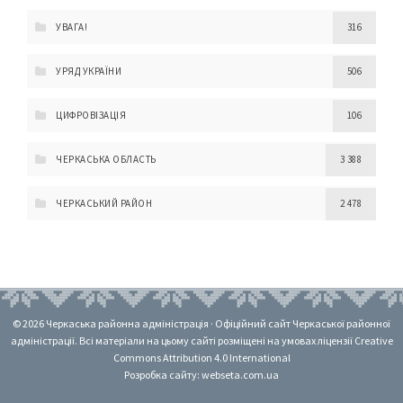
УВАГА!
316
УРЯД УКРАЇНИ
506
ЦИФРОВІЗАЦІЯ
106
ЧЕРКАСЬКА ОБЛАСТЬ
3 388
ЧЕРКАСЬКИЙ РАЙОН
2 478
© 2026 Черкаська районна адміністрація · Офіційний сайт Черкаської районної
адміністрації. Всі матеріали на цьому сайті розміщені на умовах ліцензії Creative
Commons Attribution 4.0 International
Розробка сайту: webseta.com.ua