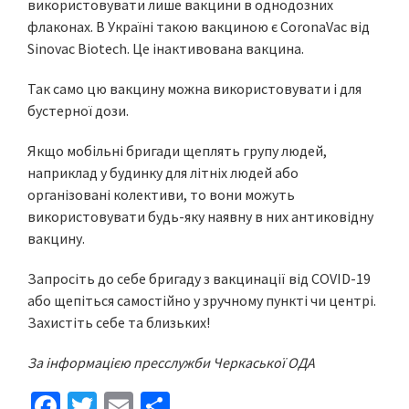
використовувати лише вакцини в однодозних
флаконах. В Україні такою вакциною є CoronaVac від
Sinovac Biotech. Це інактивована вакцина.
Так само цю вакцину можна використовувати і для
бустерної дози.
Якщо мобільні бригади щеплять групу людей,
наприклад у будинку для літніх людей або
організовані колективи, то вони можуть
використовувати будь-яку наявну в них антиковідну
вакцину.
Запросіть до себе бригаду з вакцинації від COVID-19
або щепіться самостійно у зручному пункті чи центрі.
Захистіть себе та близьких!
За інформацією пресслужби Черкаської ОДА
Fa
T
E
S