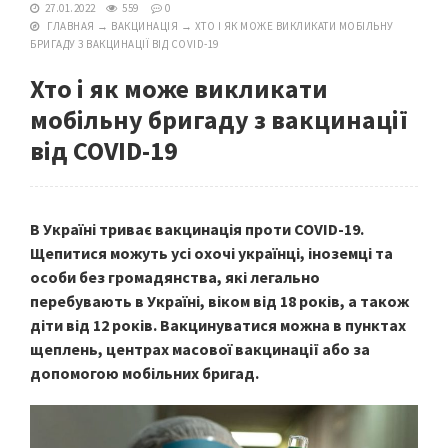
27.01.2022
559
0
ГЛАВНАЯ
→
ВАКЦИНАЦІЯ
→
ХТО І ЯК МОЖЕ ВИКЛИКАТИ МОБІЛЬНУ
БРИГАДУ З ВАКЦИНАЦІЇ ВІД COVID-19
Хто і як може викликати
мобільну бригаду з вакцинації
від COVID-19
В Україні триває вакцинація проти COVID-19.
Щепитися можуть усі охочі українці, іноземці та
особи без громадянства, які легально
перебувають в Україні, віком від 18 років, а також
діти від 12 років. Вакцинуватися можна в пунктах
щеплень, центрах масової вакцинації або за
допомогою мобільних бригад.