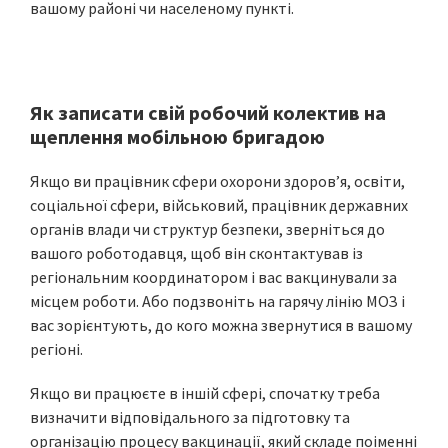
вашому районі чи населеному пункті.
Як записати свій робочий колектив на
щеплення мобільною бригадо
ю
Якщо ви працівник сфери охорони здоров’я, освіти,
соціальної сфери, військовий, працівник державних
органів влади чи структур безпеки, зверніться до
вашого роботодавця, щоб він сконтактував із
регіональним координатором і вас вакцинували за
місцем роботи. Або подзвоніть на гарячу лінію МОЗ і
вас зорієнтують, до кого можна звернутися в вашому
регіоні.
Якщо ви працюєте в іншій сфері, спочатку треба
визначити відповідального за підготовку та
організацію процесу вакцинації, який складе поіменні