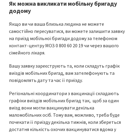
Як можна викликати мобільну бригаду
додому
Якщо ви чи ваша близька людина не можете
самостійно пересуватися, ви можете залишити заявку
на приїзд мобільної бригади додому за телефоном
контакт-центру МОЗ 0 800 60 20 19 чи через вашого
сімейного лікаря.
Вашу заявку зареєструють та, коли складуть графік
виїздів мобільних бригад, вам зателефонують та
повідомлять дату та час її приїзду.
Регіональні координатори з вакцинації складають
графіки виїздів мобільних бригад так, щоб за один
виїзд вони могли вакцинувати декілька
маломобільних осіб. Тому вам, можливо, треба буде
почекати її приїзду декілька тижнів, коли збереться
достатня кількість охочих вакцинуватися вдома у