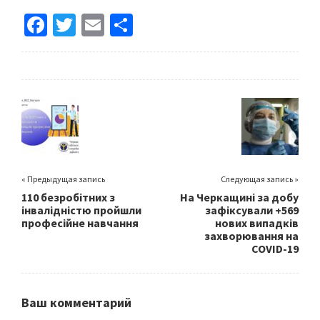
Fa
T
E
S
ce
wi
m
h
b
tt
ai
ar
o
er
l
e
o
k
« Предыдущая запись
Следующая запись »
110 безробітних з
На Черкащині за добу
інвалідністю пройшли
зафіксували +569
професійне навчання
нових випадків
захворювання на
COVID-19
Ваш комментарий