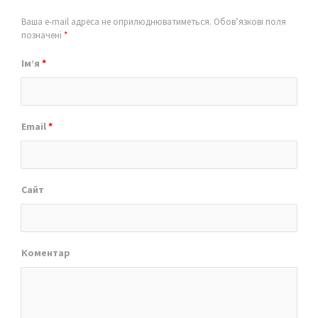
Ваша e-mail адреса не оприлюднюватиметься.
Обов’язкові поля
позначені
*
Ім’я
*
Email
*
Сайт
Коментар