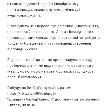
отримує від участі людей з інвалідністю у
політичному, соціальному, економічному і
культурному житті.
Інвалідність не є перепоною до повноцінного життя,
це не вирок й не покарання. Люди з інвалідністю є
повноправними членами суспільства, які потребують
трішечки більше уваги та піклування, створення
відповідних умов.
Відзначення цієї дати – це привід задуматись над
проблемами, з якими щоденно стикаються люди з
інвалідністю, посилити увагу до захисту їх гідності,
прав і благополуччя.
Побудуємо безбар’єрну країну разом!
https://fb.watch/9FvqYdqxgS/
“Довідник безбар’єрності”, доступний за посиланням
– https://bf.in.ua