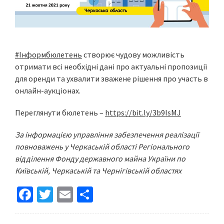
#Інформбюлетень
створює чудову можливість
отримати всі необхідні дані про актуальні пропозиції
для оренди та ухвалити зважене рішення про участь в
онлайн-аукціонах.
Переглянути бюлетень –
https://bit.ly/3b9IsMJ
За інформацією управління забезпечення реалізації
повноважень у Черкаській області Регіонального
відділення Фонду державного майна України по
Київській, Черкаській та Чернігівській областях
Fa
T
E
S
ce
wi
m
h