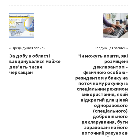
b
tt
ai
ar
o
er
l
e
o
k
« Предыдущая запись
Следующая запись »
За добу в області
Чи можуть кошти, які
вакцинувалися майже
розміщені
дев’ять тисяч
декларантом –
черкащан
фізичною особою–
резидентом у банку на
поточному рахунку із
спеціальним режимом
використання, який
відкритий для цілей
одноразового
(спеціального)
добровільного
декларування, бути
зараховані на його
поточний рахунок в