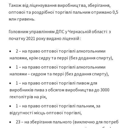
Також від ліцензування виробництва, зберігання,
оптової та роздрібної торгівлі пальним отримано 0,5
млн гривень.
Головним управлінням ДПС у Черкаській області з
початку 2021 року видано ліцензій :
2 – на право оптової торгівлі алкогольними
напоями, крім сидру та перрі (без додання спирту),
1 – на право оптової торгівлі алкогольними
напоями – сидром та перрі (без додання спирту),
1 – на право оптової торгівлі пивом для
виробників пива з обсягом виробництва до 3000
гектолітрів на рік,
1 – на право оптової торгівлі пальним, за
відсутності місць оптової торгівлі,
23 – на зберігання пального (виключно для потреб