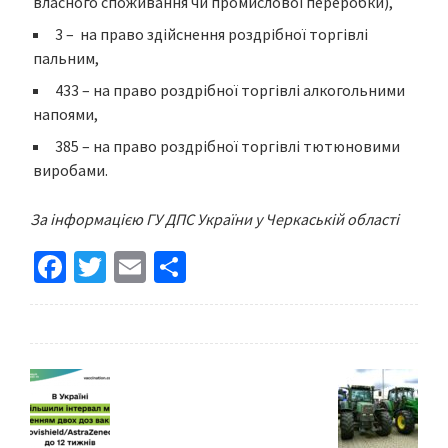
власного споживання чи промислової переробки),
3 – на право здійснення роздрібної торгівлі
пальним,
433 – на право роздрібної торгівлі алкогольними
напоями,
385 – на право роздрібної торгівлі тютюновими
виробами.
За інформацією ГУ ДПС України у Черкаській області
Fa
T
E
S
ce
wi
m
h
b
tt
ai
ar
o
er
l
e
o
k