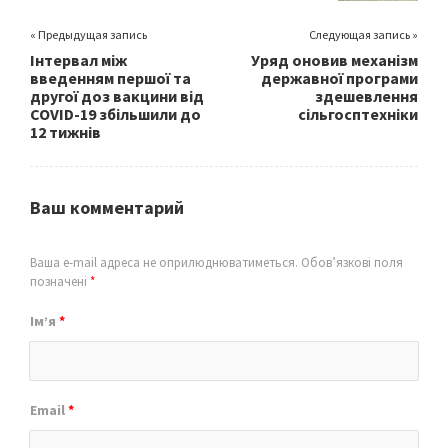
« Предыдущая запись
Следующая запись »
Інтервал між
Уряд оновив механізм
введенням першої та
державної програми
другої доз вакцини від
здешевлення
COVID-19 збільшили до
сільгосптехніки
12 тижнів
Ваш комментарий
Ваша e-mail адреса не оприлюднюватиметься.
Обов’язкові поля
позначені
*
Ім’я
*
Email
*