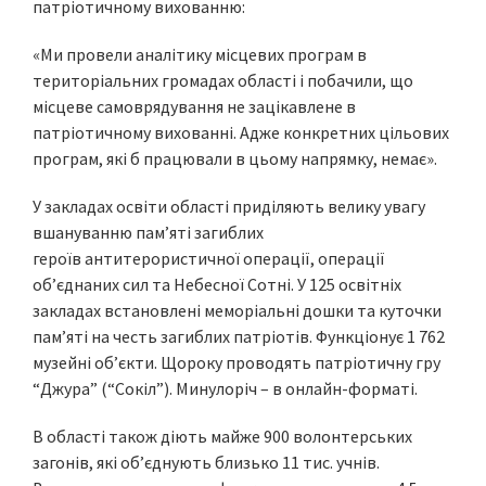
патріотичному вихованню:
«Ми провели аналітику місцевих програм в
територіальних громадах області і побачили, що
місцеве самоврядування не зацікавлене в
патріотичному вихованні. Адже конкретних цільових
програм, які б працювали в цьому напрямку, немає».
У закладах освіти області приділяють велику увагу
вшануванню пам’яті загиблих
героїв антитерористичної операції, операції
об’єднаних сил та Небесної Сотні. У 125 освітніх
закладах встановлені меморіальні дошки та куточки
пам’яті на честь загиблих патріотів. Функціонує 1 762
музейні об’єкти. Щороку проводять патріотичну гру
“Джура” (“Сокіл”). Минулоріч – в онлайн-форматі.
В області також діють майже 900 волонтерських
загонів, які об’єднують близько 11 тис. учнів.