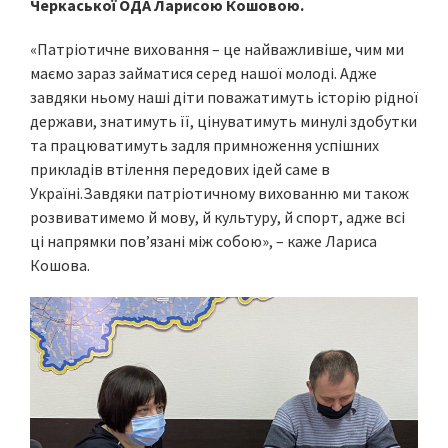
Черкаської ОДА Ларисою Кошовою.
«Патріотичне виховання – це найважливіше, чим ми
маємо зараз займатися серед нашої молоді. Адже
завдяки ньому наші діти поважатимуть історію рідної
держави, знатимуть її, цінуватимуть минулі здобутки
та працюватимуть задля примноження успішних
прикладів втілення передових ідей саме в
Україні.Завдяки патріотичному вихованню ми також
розвиватимемо й мову, й культуру, й спорт, адже всі
ці напрямки пов’язані між собою», – каже Лариса
Кошова.