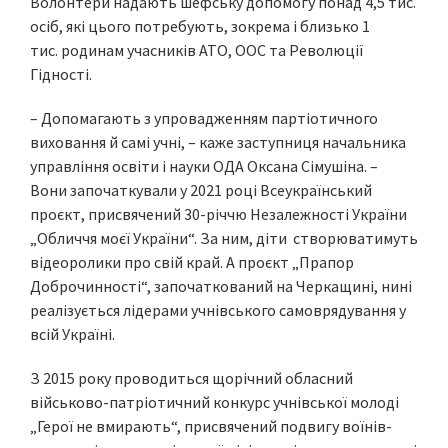
Волонтери надають шефську допомогу понад 4,5 тис.
осіб, які цього потребують, зокрема і близько 1
тис. родинам учасників АТО, ООС та Революції
Гідності.
– Допомагають з упровадженням партіотичного
виховання й самі учні, – каже заступниця начальника
управління освіти і науки ОДА Оксана Сімушіна. –
Вони започаткували у 2021 році Всеукраїнський
проєкт, присвячений 30-річчю Незалежності України
„Обличчя моєї України“. За ним, діти створюватимуть
відеоролики про свій край. А проєкт „Прапор
Доброчинності“, започаткований на Черкащині, нині
реалізується лідерами учнівського самоврядування у
всій Україні.
З 2015 року проводиться щорічний обласний
військово-патріотичний конкурс учнівської молоді
„Герої не вмирають“, присвячений подвигу воїнів-