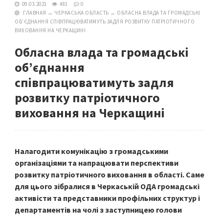
09.03.2021
481
0
ГЛАВНАЯ
→
ЧЕРКАСЬКА ОБЛАСТЬ
→
ОБЛАСНА ВЛАДА ТА ГРОМАДСЬКІ
ОБ’ЄДНАННЯ СПІВПРАЦЮВАТИМУТЬ ЗАДЛЯ РОЗВИТКУ ПАТРІОТИЧНОГО
ВИХОВАННЯ НА ЧЕРКАЩИНІ
Обласна влада та громадські
об’єднання
співпрацюватимуть задля
розвитку патріотичного
виховання на Черкащині
Налагодити комунікацію з громадськими
організаціями та напрацювати перспективи
розвитку патріотичного виховання в області. Саме
для цього зібралися в Черкаській ОДА громадські
активісти та представники профільних структур і
департаментів на чолі з заступницею голови