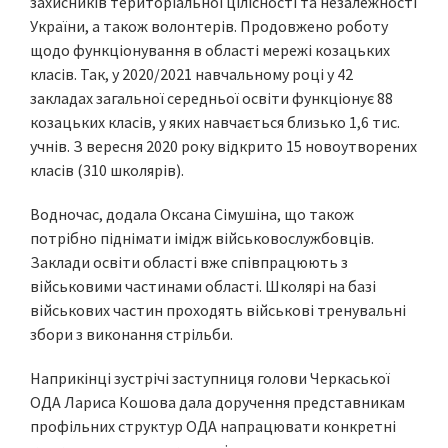
захисників територіальної цілісності та незалежності
України, а також волонтерів. Продовжено роботу
щодо функціонування в області мережі козацьких
класів. Так, у 2020/2021 навчальному році у 42
закладах загальної середньої освіти функціонує 88
козацьких класів, у яких навчається близько 1,6 тис.
учнів. З вересня 2020 року відкрито 15 новоутворених
класів (310 школярів).
Водночас, додала Оксана Сімушіна, що також
потрібно піднімати імідж військовослужбовців.
Заклади освіти області вже співпрацюють з
військовими частинами області. Школярі на базі
військових частин проходять військові тренувальні
збори з виконання стрільби.
Наприкінці зустрічі заступниця голови Черкаської
ОДА Лариса Кошова дала доручення представникам
профільних структур ОДА напрацювати конкретні