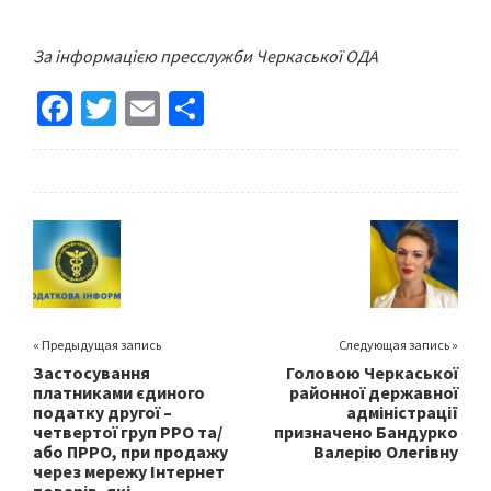
За інформацією пресслужби Черкаської ОДА
Fa
T
E
S
ce
wi
m
h
b
tt
ai
ar
o
er
l
e
o
k
« Предыдущая запись
Следующая запись »
Застосування
Головою Черкаської
платниками єдиного
районної державної
податку другої –
адміністрації
четвертої груп РРО та/
призначено Бандурко
або ПРРО, при продажу
Валерію Олегівну
через мережу Інтернет