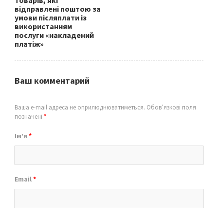
товарів, які
відправлені поштою за
умови післяплати із
використанням
послуги «накладений
платіж»
Ваш комментарий
Ваша e-mail адреса не оприлюднюватиметься.
Обов’язкові поля
позначені
*
Ім’я
*
Email
*