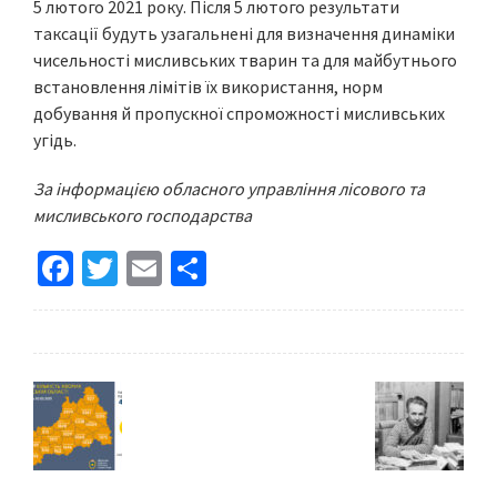
5 лютого 2021 року. Після 5 лютого результати
таксації будуть узагальнені для визначення динаміки
чисельності мисливських тварин та для майбутнього
встановлення лімітів їх використання, норм
добування й пропускної спроможності мисливських
угідь.
За інформацією обласного управління лісового та
мисливського господарства
Fa
T
E
S
ce
wi
m
h
b
tt
ai
ar
o
er
l
e
o
k