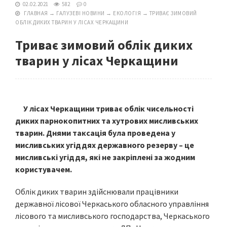
02.02.2021
582
0
ГЛАВНАЯ
→
ГАЛУЗЕВІ НОВИНИ
→
ЕКОЛОГІЯ
→
ТРИВАЄ ЗИМОВИЙ
ОБЛІК ДИКИХ ТВАРИН У ЛІСАХ ЧЕРКАЩИНИ
Триває зимовий облік диких
тварин у лісах Черкащини
У лісах Черкащини триває облік чисельності
диких парнокопитних та хутрових мисливських
тварин. Днями таксація була проведена у
мисливських угіддях державного резерву – це
мисливські угіддя, які не закріплені за жодним
користувачем.
Облік диких тварин здійснювали працівники
державної лісової Черкаського обласного управління
лісового та мисливського господарства, Черкаського