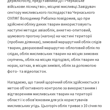
держлісгоспу, представники ДП «Черкаське
військове лісництво», місцеві мисливці.Завідувач
сектору мисливського господарства Черкаського
ОУЛМГ Володимир Рибалка повідомив, що при
здійснені обліку диких тварин використовують
наступні методи: авіаоблік, анкетно-опитовий,
шумового прогону (нагону) на частині території
(пробних ділянках), зимовий маршрутний облік слідів
тварин, дворазовий маршрутно-облоговий облік по
слідах, облік мисливських тварин на місцях зимових
скупчень, облік на місцях підгодівлі, облік тварин на
норах, хатках, в місцях зимівлі, облік за допомогою
фото- та відеопасток.
Нагадаємо, що такий щорічний облік здійснюється з
метою об’єктивного контролю за використанням і
відтворенням мисливських тварин на території
області і є обов’язковим для усіх користувачів
мисливських угідь. Цьогоріч облік триває з 10 січня по