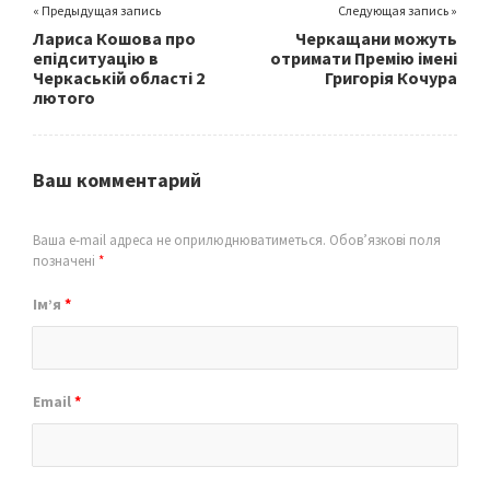
« Предыдущая запись
Следующая запись »
Лариса Кошова про
Черкащани можуть
епідситуацію в
отримати Премію імені
Черкаській області 2
Григорія Кочура
лютого
Ваш комментарий
Ваша e-mail адреса не оприлюднюватиметься.
Обов’язкові поля
позначені
*
Ім’я
*
Email
*