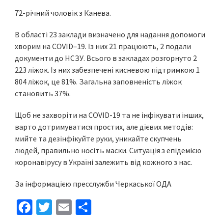
72-річний чоловік з Канева.
В області 23 заклади визначено для надання допомоги
хворим на COVID–19. Із них 21 працюють, 2 подали
документи до НСЗУ. Всього в закладах розгорнуто 2
223 ліжок. Із них забезпечені кисневою підтримкою 1
804 ліжок, це 81%. Загальна заповненість ліжок
становить 37%.
Щоб не захворіти на COVID-19 та не інфікувати інших,
варто дотримуватися простих, але дієвих методів:
мийте та дезінфікуйте руки, уникайте скупчень
людей, правильно носіть маски. Ситуація з епідемією
коронавірусу в Україні залежить від кожного з нас.
За інформацією пресслужби Черкаської ОДА
Fa
T
E
S