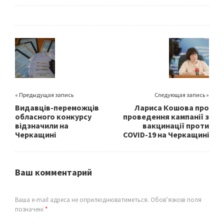
ce
wi
m
h
b
tt
ai
ar
o
er
l
e
o
k
« Предыдущая запись
Следующая запись »
Видавців-переможців
Лариса Кошова про
обласного конкурсу
проведення кампанії з
відзначили на
вакцинації проти
Черкащині
COVID-19 на Черкащині
Ваш комментарий
Ваша e-mail адреса не оприлюднюватиметься.
Обов’язкові поля
позначені
*