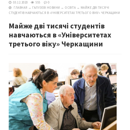
03.12.2020
555
0
ГЛАВНАЯ
→
ГАЛУЗЕВІ НОВИНИ
→
ОСВІТА
→
МАЙЖЕ ДВІ ТИСЯЧІ
СТУДЕНТІВ НАВЧАЮТЬСЯ В «УНІВЕРСИТЕТАХ ТРЕТЬОГО ВІКУ» ЧЕРКАЩИНИ
Майже дві тисячі студентів
навчаються в «Університетах
третього віку» Черкащини