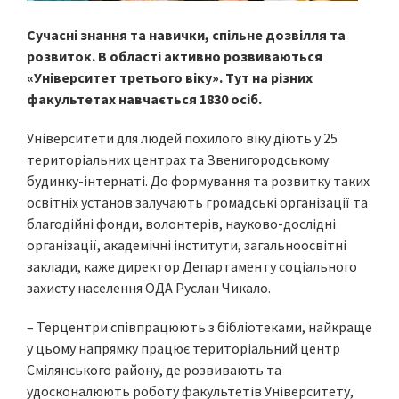
Сучасні знання та навички, спільне дозвілля та
розвиток. В області активно розвиваються
«Університет третього віку». Тут на різних
факультетах навчається 1830 осіб.
Університети для людей похилого віку діють у 25
територіальних центрах та Звенигородському
будинку-інтернаті. До формування та розвитку таких
освітніх установ залучають громадські організації та
благодійні фонди, волонтерів, науково-дослідні
організації, академічні інститути, загальноосвітні
заклади, каже директор Департаменту соціального
захисту населення ОДА Руслан Чикало.
– Терцентри співпрацюють з бібліотеками, найкраще
у цьому напрямку працює територіальний центр
Смілянського району, де розвивають та
удосконалюють роботу факультетів Університету,