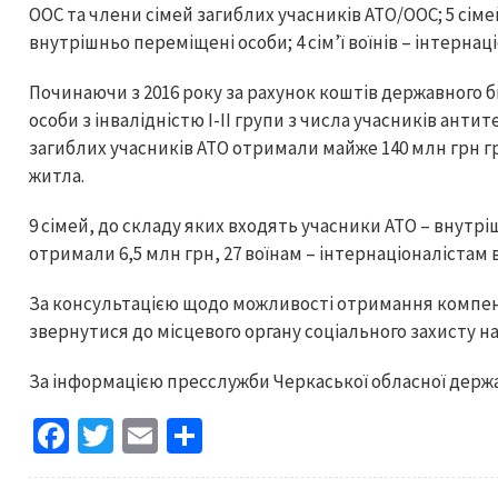
ООС та члени сімей загиблих учасників АТО/ООС; 5 сіме
внутрішньо переміщені особи; 4 сім’ї воїнів – інтернаці
Починаючи з 2016 року за рахунок коштів державного бю
особи з інвалідністю І-ІІ групи з числа учасників анти
загиблих учасників АТО отримали майже 140 млн грн г
житла.
9 сімей, до складу яких входять учасники АТО – внутрі
отримали 6,5 млн грн, 27 воїнам – інтернаціоналістам 
За консультацією щодо можливості отримання компен
звернутися до місцевого органу соціального захисту н
За інформацією пресслужби Черкаської обласної держа
Fa
T
E
S
ce
wi
m
h