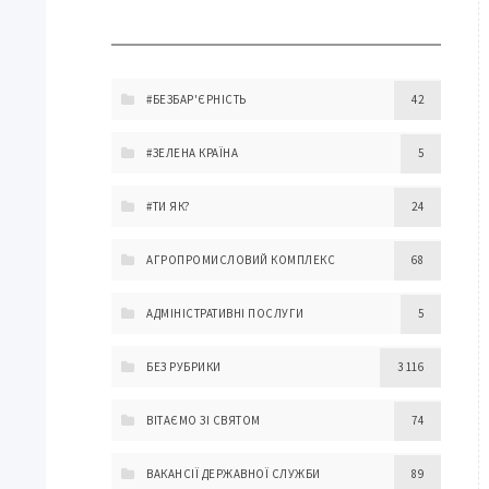
#БЕЗБАР'ЄРНІСТЬ
42
#ЗЕЛЕНА КРАЇНА
5
#ТИ ЯК?
24
АГРОПРОМИСЛОВИЙ КОМПЛЕКС
68
АДМІНІСТРАТИВНІ ПОСЛУГИ
5
БЕЗ РУБРИКИ
3 116
ВІТАЄМО ЗІ СВЯТОМ
74
ВАКАНСІЇ ДЕРЖАВНОЇ СЛУЖБИ
89