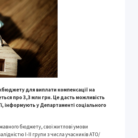
жбюджету для виплати компенсації на
ться про 3,3 млн грн. Це дасть можливість
ї, інформують у Департаменті соціального
ержавного бюджету, свої житлові умови
алідністю І-ІІ групи з числа учасників АТО/