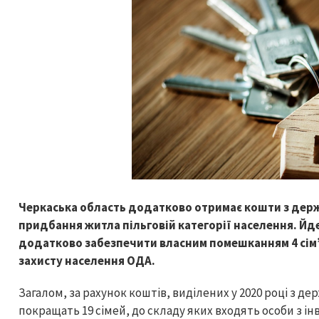
Черкаська область додатково отримає кошти з дер
придбання житла пільговій категорії населення. Йде
додатково забезпечити власним помешканням 4 сім’
захисту населення ОДА.
Загалом, за рахунок коштів, виділених у 2020 році з д
покращать 19 сімей, до складу яких входять особи з інв