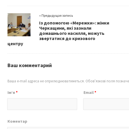
b
tt
ai
ar
o
er
l
e
« Предыдущая запись
o
Із допомогою «Мережки»: жінки
k
Черкащини, які зазнали
домашнього насилля, можуть
звертатися до кризового
центру
Ваш комментарий
Ваша e-mail адреса не оприлюднюватиметься.
Обов’язкові поля познач
Ім’я
*
Email
*
Коментар