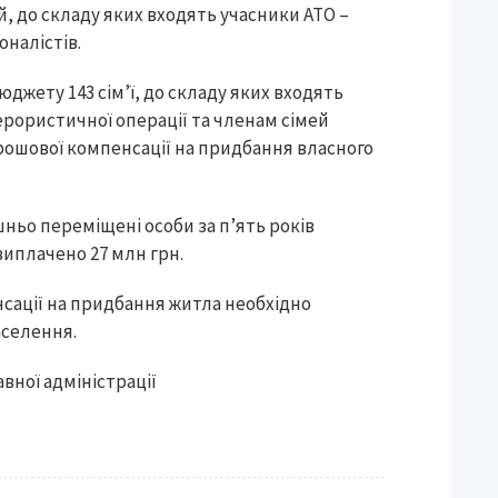
й, до складу яких входять учасники АТО –
оналістів.
джету 143 сім’ї, до складу яких входять
терористичної операції та членам сімей
рошової компенсації на придбання власного
шньо переміщені особи за п’ять років
виплачено 27 млн грн.
сації на придбання житла необхідно
аселення.
вної адміністрації