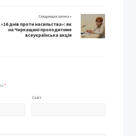
Следующая запись »
«16 днів проти насильства»: як
на Черкащині проходитиме
всеукраїнська акція
ені
*
Сайт