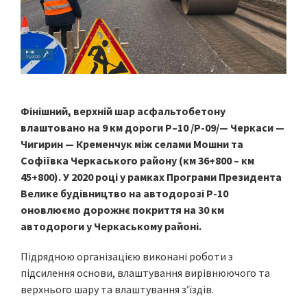
Фінішний, верхній шар асфальтобетону
влаштовано на 9 км дороги Р–10 /Р-09/— Черкаси —
Чигирин — Кременчук між селами Мошни та
Софіївка Черкаського району (км 36+800 – км
45+800). У 2020 році у рамках Програми Президента
Велике будівництво на автодорозі Р-10
оновлюємо дорожнє покриття на 30 км
автодороги у Черкаському районі.
Підрядною організацією виконані роботи з
підсилення основи, влаштування вирівнюючого та
верхнього шару та влаштування з’їздів.