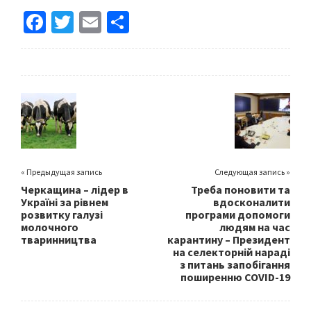
Fa
T
E
S
ce
wi
m
h
b
tt
ai
ar
o
er
l
e
o
k
« Предыдущая запись
Следующая запись »
Черкащина – лідер в
Треба поновити та
Україні за рівнем
вдосконалити
розвитку галузі
програми допомоги
молочного
людям на час
тваринництва
карантину – Президент
на селекторній нараді
з питань запобігання
поширенню COVID-19