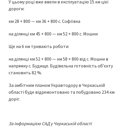
У цьому році вже ввели в експлуатацію 15 км цієї
дороги:
км 28 + 800 — км 36 + 800 с. Софіївка
на ділянці км 45 + 800 — км 52 + 800 с. Мошни
Ще на 6 км тривають роботи:
на ділянці км 52 + 800 — км 58 + 800 від с. Мошни в
напрямку с. Будище. Будівельна готовність об’єкту
становить 82 %.
За амбітним планом Укравтодору в Черкаській
області буде відремонтовано та побудовано 234 км
доріг.
За інформацією САД у Черкаській області