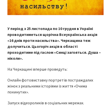
У період з 25 листопада по 10 грудня в Україні
проводитиметься щорічна Всеукраїнська акція
«16 днів проти насильства». Черкащина теж
долучиться. Цьогоріч акція в області
проходитиме під гаслом «Синці загояться. Душа –
ніколи».
На Черкащині вперше проведуть:
Онлайн фотовиставку портретів постраждалих
жінок з реальними історіями із життя «Очима
покинутих».
Запуск відеороликів в соціальних мережах.