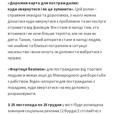
«
Дорожня карта для постраждал
их
:
куди
звернутися і як це зупинити»
.
Цей ролик –
справжня знахідка та дороговказ, з нього можна
дізнатися куди звернутися з проблемою та які послуги
отримати від фахівців. Він стане в нагоді тим, хто
втомився і не хоче більше терпіти, але не знає як
діяти. Також, такий алгоритм стане в нагоді людям,
чиї знайомі та близькі потрапили в ситуації
насильства і вони хочуть їм допомогти вибратися з
прірви;
«
Фортеця безпеки»
для постраждалих від торгівлі
людьми в межах акції до Міжнародного дня боротьби
з рабством. Відео-алгоритм для постраждалих з
порадами, куди звертатися і на яку допомогу
розраховувати.
З 25
листопада
по 25
грудня
у місті буде розміщена
зовнішня соціальна реклама (2 борди/2 сітілайти) з