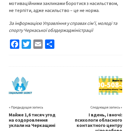
мотиваційними закликами боротися з насильством,
не терпіти, адже насильство – це не норма.
За інформацією Управління у справах сім’ї, молоді та
спорту Черкаської облдержадміністрації
Fa
T
E
S
ce
wi
m
h
b
tt
ai
ar
o
er
l
e
o
k
« Предыдущая запись
Следующая запись »
Майже 1,6 тисяч угод
І вдень, і вночі:
на оздоровлення
психологи обласного
уклали на Черкащині
контактного центру
цілодобово