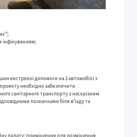
их”;
м інфікуванням;
ин екстреної допомоги на 2 автомобілі з
 проекту необхідно забезпечити
ого санітарного транспорту з наскрізним
відповідними позначками біля в’їзду та
йну палату; приміщення для розміщення