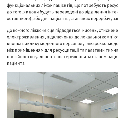
функціональних ліжок пацієнтів, що потребують ресус
до того, як вони будуть переведені до відділення інт
останнього), або для пацієнтів, стан яких передбачува
До кожного ліжко-місця підводяться: кисень, стиснене
електроживлення, підключення до локальної комп’ют
кнопка виклику медичного персоналу; лікарсько-мед
між приміщенням для ресусцитації та палатами тимча
постійного візуального спостереження за станом паці
пацієнта.