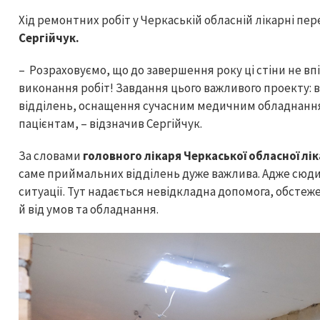
Хід ремонтних робіт у Черкаській обласній лікарні пер
Сергійчук.
– Розраховуємо, що до завершення року ці стіни не 
виконання робіт! Завдання цього важливого проекту:
відділень, оснащення сучасним медичним обладнання
пацієнтам, – відзначив Сергійчук.
За словами
головного лікаря Черкаської обласної л
саме приймальних відділень дуже важлива. Адже сюди
ситуації. Тут надається невідкладна допомога, обстеже
й від умов та обладнання.