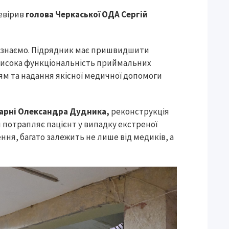
евірив
голова Черкаської ОДА Сергій
впізнаємо. Підрядник має пришвидшити
 висока функціональність приймальних
м та надання якісної медичної допомоги
ікарні Олександра Дудника,
реконструкція
 потрапляє пацієнт у випадку екстреної
ння, багато залежить не лише від медиків, а