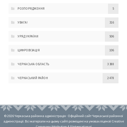
РОЗПОРЯДЖЕННЯ
5
УВАГА!
316
УРЯД УКРАЇНИ
506
ЦИФРОВІЗАЦІЯ
106
ЧЕРКАСЬКА ОБЛАСТЬ
3 388
ЧЕРКАСЬКИЙ РАЙОН
2 478
© 2026 Черкаська районна адміністрація · Офіційний сайт Черкаської районної
адміністрації. Всі матеріали на цьому сайті розміщені на умовах ліцензії Creative
Commons Attribution 4.0 International