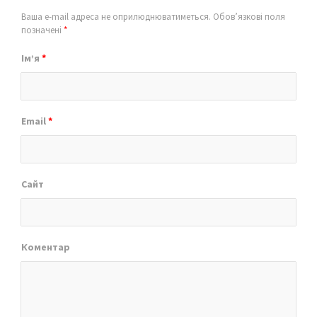
Ваша e-mail адреса не оприлюднюватиметься.
Обов’язкові поля
позначені
*
Ім’я
*
Email
*
Сайт
Коментар