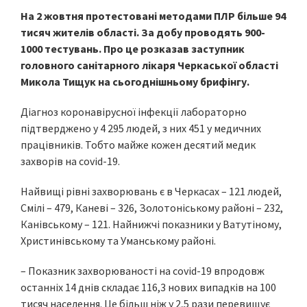
На 2 жовтня протестовані методами ПЛР більше 94
тисяч жителів області. За добу проводять 900-
1000 тестувань. Про це розказав заступник
головного санітарного лікаря Черкаської області
Микола Тищук на сьогоднішньому брифінгу.
Діагноз коронавірусної інфекції лабораторно
підтверджено у 4 295 людей, з них 451 у медичних
працівників. Тобто майже кожен десятий медик
захворів на covid-19.
Найвищі рівні захворювань є в Черкасах – 121 людей,
Смілі – 479, Каневі – 326, Золотоніському районі – 232,
Канівському – 121. Найнижчі показники у Ватутіному,
Христинівському та Уманському районі.
– Показник захворюваності на covid-19 впродовж
останніх 14 днів складає 116,3 нових випадків на 100
тисяч населення. Це більш ніж у 2,5 рази перевищує