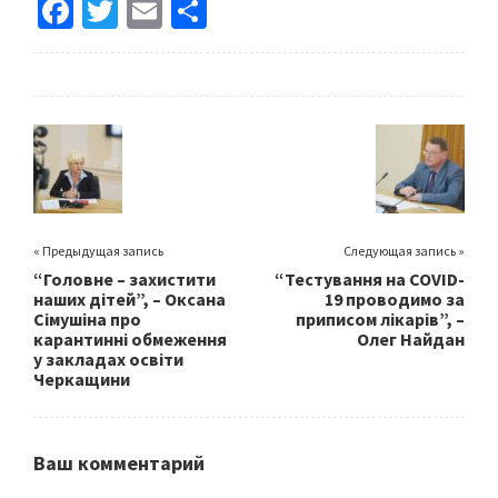
Fa
T
E
S
ce
wi
m
h
b
tt
ai
ar
o
er
l
e
o
k
« Предыдущая запись
Следующая запись »
“Головне – захистити
“Тестування на COVID-
наших дітей”, – Оксана
19 проводимо за
Сімушіна про
приписом лікарів”, –
карантинні обмеження
Олег Найдан
у закладах освіти
Черкащини
Ваш комментарий