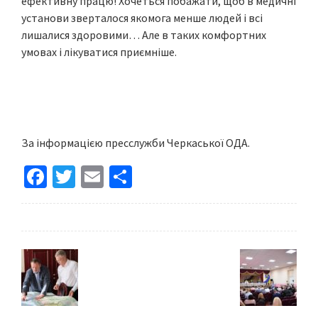
ефективну працю! Хочеться побажати, щоб в медичні
установи зверталося якомога менше людей і всі
лишалися здоровими… Але в таких комфортних
умовах і лікуватися приємніше.
За інформацією пресслужби Черкаської ОДА.
Fa
T
E
S
ce
wi
m
h
b
tt
ai
ar
o
er
l
e
o
k