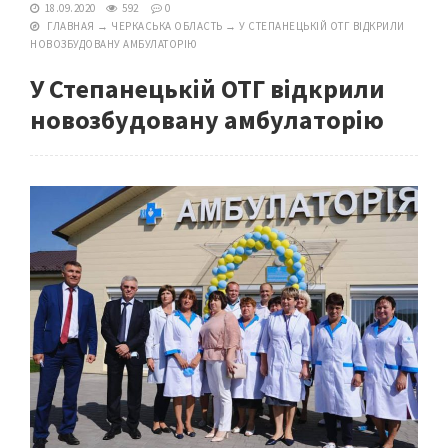
18.09.2020
592
0
ГЛАВНАЯ
→
ЧЕРКАСЬКА ОБЛАСТЬ
→
У СТЕПАНЕЦЬКІЙ ОТГ ВІДКРИЛИ
НОВОЗБУДОВАНУ АМБУЛАТОРІЮ
У Степанецькій ОТГ відкрили
новозбудовану амбулаторію