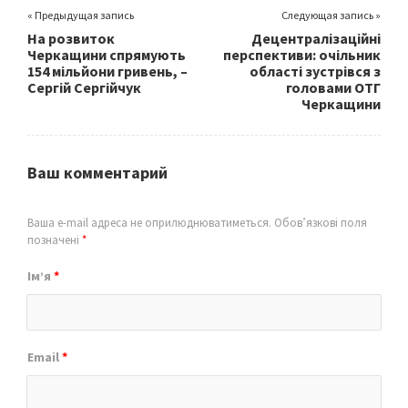
« Предыдущая запись
Следующая запись »
На розвиток
Децентралізаційні
Черкащини спрямують
перспективи: очільник
154 мільйони гривень, –
області зустрівся з
Сергій Сергійчук
головами ОТГ
Черкащини
Ваш комментарий
Ваша e-mail адреса не оприлюднюватиметься.
Обов’язкові поля
позначені
*
Ім’я
*
Email
*