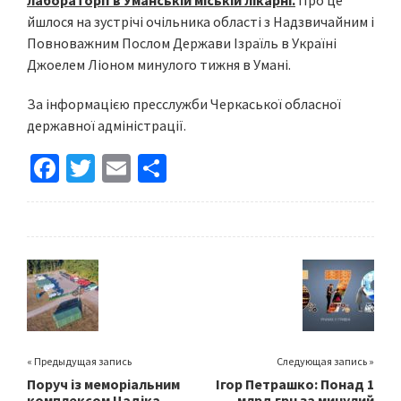
лабораторії в Уманській міській лікарні.
Про це
йшлося на зустрічі очільника області з Надзвичайним і
Повноважним Послом Держави Ізраїль в Україні
Джоелем Ліоном минулого тижня в Умані.
За інформацією пресслужби Черкаської обласної
державної адміністрації.
Fa
T
E
S
ce
wi
m
h
b
tt
ai
ar
o
er
l
e
o
k
« Предыдущая запись
Следующая запись »
Поруч із меморіальним
Ігор Петрашко: Понад 1
комплексом Цадіка
млрд грн за минулий