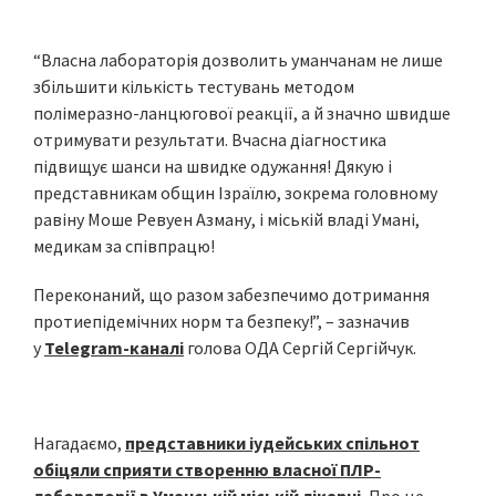
“Власна лабораторія дозволить уманчанам не лише
збільшити кількість тестувань методом
полімеразно-ланцюгової реакції, а й значно швидше
отримувати результати. Вчасна діагностика
підвищує шанси на швидке одужання! Дякую і
представникам общин Ізраїлю, зокрема головному
равіну Моше Ревуен Азману, і міській владі Умані,
медикам за співпрацю!
Переконаний, що разом забезпечимо дотримання
протиепідемічних норм та безпеку!”, – зазначив
у
Telegram-каналі
голова ОДА Сергій Сергійчук.
Нагадаємо,
представники іудейських спільнот
обіцяли сприяти створенню власної ПЛР-