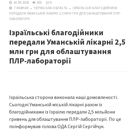
16.09.2020
601
0
ГЛАВНАЯ
→
ЧЕРКАСЬКА ОБЛАСТЬ
→
ІЗРАЇЛЬСЬКІ БЛАГОДІЙНИКИ
ПЕРЕДАЛИ УМАНСЬКІЙ ЛІКАРНІ 2,5 МЛН ГРН ДЛЯ ОБЛАШТУВАННЯ ПЛР-
ЛАБОРАТОРІЇ
Ізраїльські благодійники
передали Уманській лікарні 2,5
млн грн для облаштування
ПЛР-лабораторії
Ізраїльська сторона виконала наші домовленості.
Сьогодні Уманській міській лікарні разом із
благодійниками із Ізраїлю передали 2,5 мільйони
гривень для облаштування ПЛР-лабораторії. По це
поінформував голова ОДА Сергій Сергійчук.