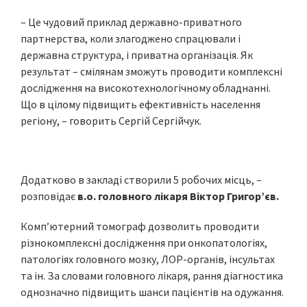
– Це чудовий приклад державно-приватного
партнерства, коли злагоджено спрацювали і
державна структура, і приватна організація. Як
результат – смілянам зможуть проводити комплексні
дослідження на високотехнологічному обладнанні.
Що в цілому підвищить ефективність населення
регіону, – говорить Сергій Сергійчук.
Додатково в закладі створили 5 робочих місць, –
розповідає
в.о. головного лікаря Віктор Григор’єв.
Комп’ютерний томограф дозволить проводити
різнокомплексні дослідження при онкопатологіях,
патологіях головного мозку, ЛОР-органів, інсультах
та ін. За словами головного лікаря, рання діагностика
однозначно підвищить шанси пацієнтів на одужання.