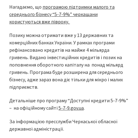
Нагадаємо, що
програмою підтримки малого та
середнього бізнесу “5-7-9%” черкащани
користуються вже півроку.
Позику можна отримати вже у 13 державних та
комерційних банках України. У рамках програми
рефінансовано кредитів на майже 4 мільярда
гривень. Видано інвестиційних кредитів і позик на
поповнення оборотного капіталу на понад мільярд
гривень. Програма буде розширена для середнього
бізнесу, адже зараз вона діє тільки для мікро і малих
підприємств.
Детальніше про програму “Доступні кредити 5-7-9%”
– на офіційному сайті
5-7-9.gov.ua
.
За інформацією пресслужби Черкаської обласної
державної адміністрації.