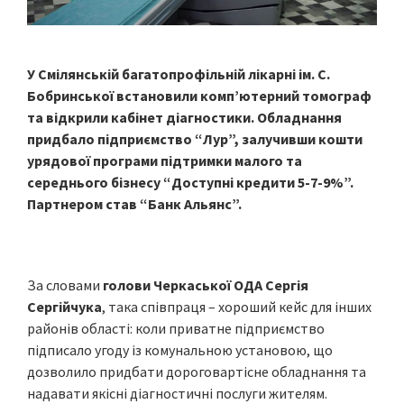
У Смілянській багатопрофільній лікарні ім. С.
Бобринської встановили комп’ютерний томограф
та відкрили кабінет діагностики. Обладнання
придбало підприємство “Лур”, залучивши кошти
урядової програми підтримки малого та
середнього бізнесу “Доступні кредити 5-7-9%”.
Партнером став “Банк Альянс”.
За словами
голови Черкаської ОДА Сергія
Сергійчука
, така співпраця – хороший кейс для інших
районів області: коли приватне підприємство
підписало угоду із комунальною установою, що
дозволило придбати дороговартісне обладнання та
надавати якісні діагностичні послуги жителям.