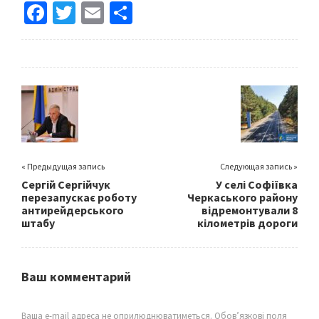
Fa
T
E
S
ce
wi
m
h
b
tt
ai
ar
o
er
l
e
o
k
« Предыдущая запись
Следующая запись »
Сергій Сергійчук
У селі Софіївка
перезапускає роботу
Черкаського району
антирейдерського
відремонтували 8
штабу
кілометрів дороги
Ваш комментарий
Ваша e-mail адреса не оприлюднюватиметься.
Обов’язкові поля