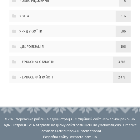
РОЗПОРЯДЖЕННЯ
5
УВАГА!
316
УРЯД УКРАЇНИ
506
ЦИФРОВІЗАЦІЯ
106
ЧЕРКАСЬКА ОБЛАСТЬ
3 388
ЧЕРКАСЬКИЙ РАЙОН
2 478
© 2026 Черкаська районна адміністрація · Офіційний сайт Черкаської районної
адміністрації. Всі матеріали на цьому сайті розміщені на умовах ліцензії Creative
Commons Attribution 4.0 International
Розробка сайту: webseta.com.ua