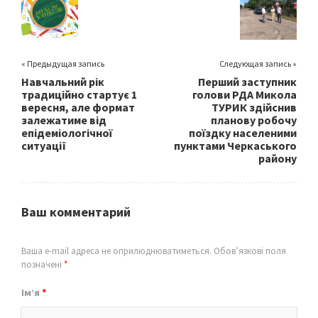
o
k
« Предыдущая запись
Следующая запись »
Навчальний рік
Перший заступник
традиційно стартує 1
голови РДА Микола
вересня, але формат
ТУРИК здійснив
залежатиме від
планову робочу
епідеміологічної
поїздку населеними
ситуації
пунктами Черкаського
району
Ваш комментарий
Ваша e-mail адреса не оприлюднюватиметься.
Обов’язкові поля
позначені
*
Ім’я
*