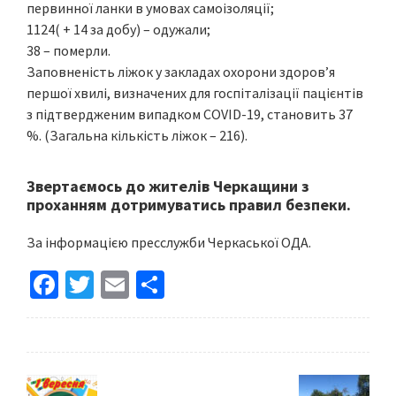
первинної ланки в умовах самоізоляції;
1124( + 14 за добу) – одужали;
38 – померли.
Заповненість ліжок у закладах охорони здоров’я
першої хвилі, визначених для госпіталізації пацієнтів
з підтвердженим випадком COVID-19, становить 37
%. (Загальна кількість ліжок – 216).
Звертаємось до жителів Черкащини з
проханням дотримуватись правил безпеки.
За інформацією пресслужби Черкаської ОДА.
Fa
T
E
S
ce
wi
m
h
b
tt
ai
ar
o
er
l
e