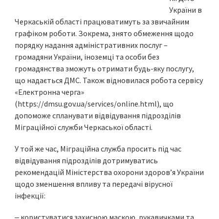
України в
Черкаській області працюватимуть за звичайним
графіком роботи. Зокрема, знято обмеження щодо
порядку надання адміністративних послуг –
громадяни України, іноземці та особи без
громадянства зможуть отримати будь-яку послугу,
що надається ДМС. Також відновилася робота сервісу
«Електронна черга»
(https://dmsu.gov.ua/services/online.html), що
допоможе спланувати відвідування підрозділів
Міграційної служби Черкаської області.
У той же час, Міграційна служба просить під час
відвідування підрозділів дотримуватись
рекомендацій Міністерства охорони здоров’я України
щодо зменшення впливу та передачі вірусної
інфекції:
‒ користуватися захисною маскою, рукавичками та