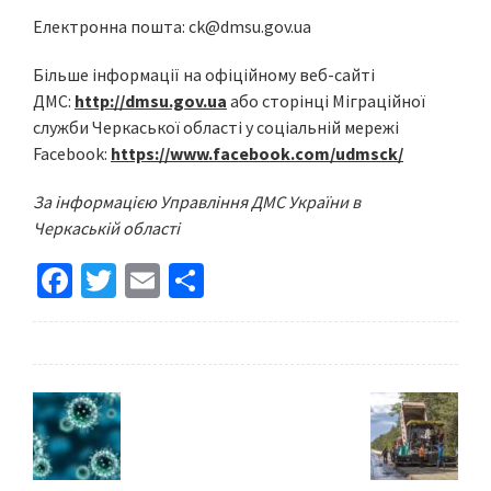
Електронна пошта:
ck@dmsu.gov.ua
Більше інформації на офіційному веб-сайті
ДМС:
http://dmsu.gov.ua
або сторінці Міграційної
служби Черкаської області у соціальній мережі
Facebook:
https://www.facebook.com/udmsck/
За інформацією Управління
ДМС України в
Черкаській
області
Fa
T
E
S
ce
wi
m
h
b
tt
ai
ar
o
er
l
e
o
k