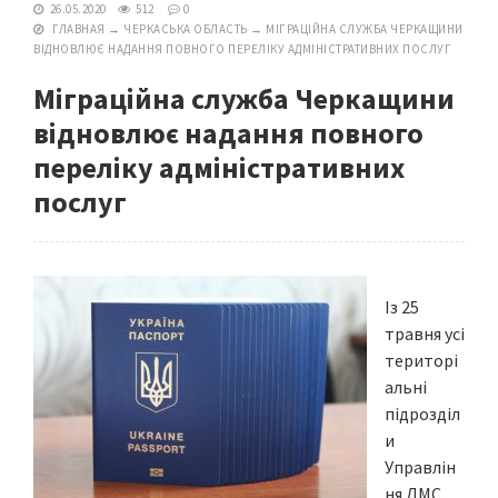
26.05.2020
512
0
ГЛАВНАЯ
→
ЧЕРКАСЬКА ОБЛАСТЬ
→
МІГРАЦІЙНА СЛУЖБА ЧЕРКАЩИНИ
ВІДНОВЛЮЄ НАДАННЯ ПОВНОГО ПЕРЕЛІКУ АДМІНІСТРАТИВНИХ ПОСЛУГ
Міграційна служба Черкащини
відновлює надання повного
переліку адміністративних
послуг
Із 25
травня усі
територі
альні
підрозділ
и
Управлін
ня ДМС