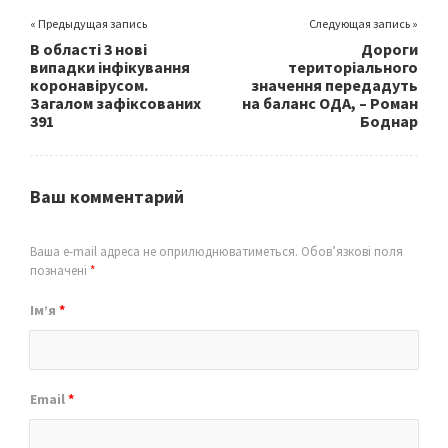
« Предыдущая запись
Следующая запись »
В області 3 нові
Дороги
випадки інфікування
територіального
коронавірусом.
значення передадуть
Загалом зафіксованих
на баланс ОДА, – Роман
391
Боднар
Ваш комментарий
Ваша e-mail адреса не оприлюднюватиметься.
Обов’язкові поля
позначені
*
Ім’я
*
Email
*