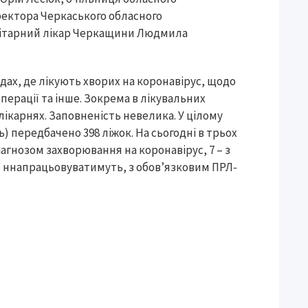
ректора Черкаського обласного
нітарний лікар Черкащини Людмила
дах, де лікують хворих на коронавірус, щодо
перації та інше. Зокрема в лікувальних
 лікарнях. Заповненість невелика. У цілому
ь) передбачено 398 ліжок. На сьогодні в трьох
іагнозом захворювання на коронавірус, 7 – з
 ннапрацьовуватимуть, з обов’язковим ПРЛ-