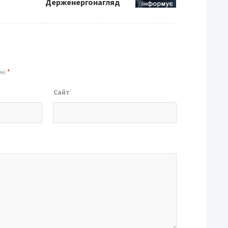
Держенергонагляд
ені
*
Сайт