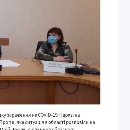
ку зараження на COVID-19. Наразі на
ро те, яка ситуація в області розповіли на
 Юрій Лесюк, очільниця обласного