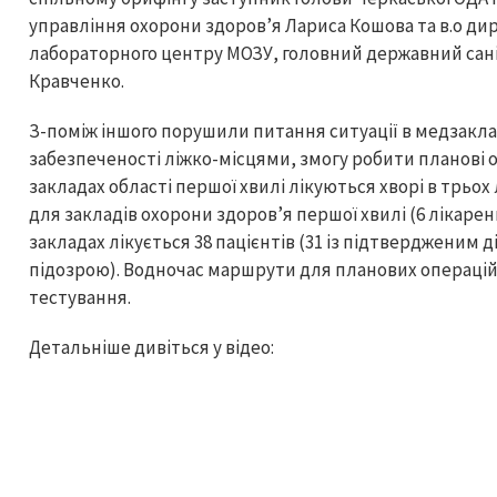
управління охорони здоров’я Лариса Кошова та в.о ди
лабораторного центру МОЗУ, головний державний са
Кравченко.
З-поміж іншого порушили питання ситуації в медзакла
забезпеченості ліжко-місцями, змогу робити планові о
закладах області першої хвилі лікуються хворі в трьох
для закладів охорони здоров’я першої хвилі (6 лікарен
закладах лікується 38 пацієнтів (31 із підтвердженим д
підозрою). Водночас маршрути для планових операцій
тестування.
Детальніше дивіться у відео: