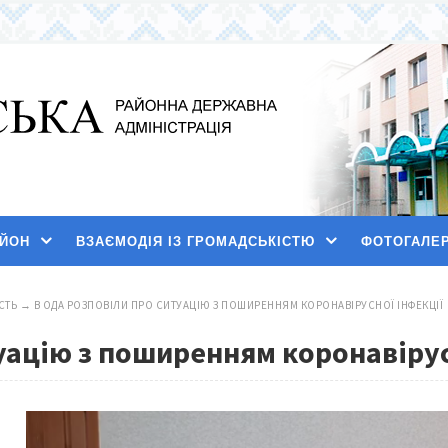
АЙОН
ВЗАЄМОДІЯ ІЗ ГРОМАДСЬКІСТЮ
ФОТОГАЛЕ
СТЬ
→
В ОДА РОЗПОВІЛИ ПРО СИТУАЦІЮ З ПОШИРЕННЯМ КОРОНАВІРУСНОЇ ІНФЕКЦІЇ
уацію з поширенням коронавірус