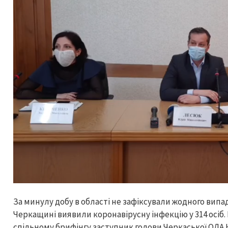
За минулу добу в області не зафіксували жодного випад
Черкащині виявили коронавірусну інфекцію у 314 осіб. П
спільному брифінгу заступник голови Черкаської ОДА