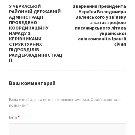
У ЧЕРКАСЬКІЙ
Звернення Президента
РАЙОННІЙ ДЕРЖАВНІЙ
України Володимира
АДМІНІСТРАЦІЇ
Зеленського у зв’язку
ПРОВЕДЕНО
з катастрофою
КООРДИНАЦІЙНУ
пасажирського літака
НАРАДУ З
української
КЕРІВНИКАМИ
авіакомпанії в Ірані 8
СТРУКТУРНИХ
січня
ПІДРОЗДІЛІВ
РАЙДЕРЖАДМІНІСТРАЦ
ІЇ
Ваш комментарий
Ваша e-mail адреса не оприлюднюватиметься.
Обов’язкові поля
позначені
*
Ім’я
*