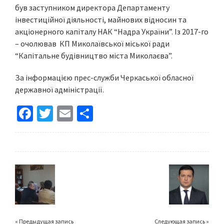
був заступником директора Департаменту
інвестиційної діяльності, майнових відносин та
акціонерного капіталу НАК “Надра України”. Із 2017-го
– очолював КП Миколаївської міської ради
“Капітальне будівництво міста Миколаєва”.
За інформацією прес-служби Черкаської обласної
державної адміністрації.
Fa
T
E
S
ce
wi
m
h
b
tt
ai
ar
o
er
l
e
o
k
« Предыдущая запись
Следующая запись »