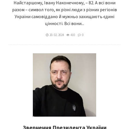
Найстаршому, Івану Наконечному, – 82. А всі вони
разом – символ того, як різні люди з різних регіонів
України самовіддано й мужньо захищають єдині
цінності. Всі вони...
20. 02. 2024
410
0
Звернення Президента України