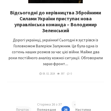
Відсьогодні до керівництва Збройними
Силами України приступає нова
управлінська команда – Володимир
Зеленський
Дорогі українці, українки! Сьогодні я зустрівся із
Головкомом Валерієм Залужним. Це була одна із
сотень наших розмов за час цієї війни. Майже два
роки постійного аналізу кожної ситуації. Обговорили
зараз фронт....
08. 02. 2024
397
0
Сторінка 26 з 37
«
Початок
Попередня
26
Наступна