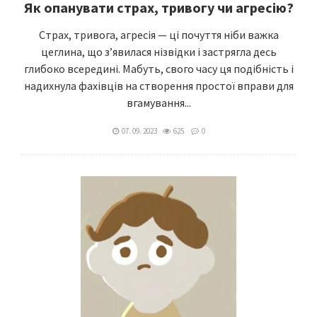
Як опанувати страх, тривогу чи агресію?
Страх, тривога, агресія — ці почуття ніби важка
цеглина, що з’явилася нізвідки і застрягла десь
глибоко всередині. Мабуть, свого часу ця подібність і
надихнула фахівців на створення простої вправи для
вгамування...
07. 09. 2023
625
0