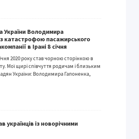
а України Володимира
у з катастрофою пасажирського
компанії в Ірані 8 січня
січня 2020 року став чорною сторінкою в
світу. Мої щирі співчуття родичам і близьким
адян України: Володимира Гапоненка,
в українців із новорічними