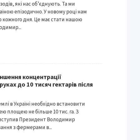
ізодів, які нас об’єднують. Та ми
їною епізодично. У новому році нам
 кожного дня. Це має стати нашою
одимир...
еншення концентрації
руках до 10 тисяч гектарів після
емлі в Україні необхідно встановити
ю площею не більше 10 тис. га. З
виступив Президент Володимир
ання з фермерами в...