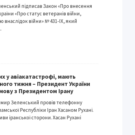
енський підписав Закон «Про внесення
України «Про статус ветеранів війни,
тю внаслідок війни» № 431-ІХ, який
.
лих у авіакатастрофі, мають
ного тижня – Президент України
мову з Президентом Ірану
имир Зеленський провів телефонну
амської Республіки Іран Хасаном Рухані.
тиви іранської сторони. Хасан Рухані