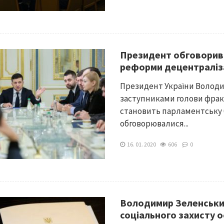
Президент обговорив
реформи децентраліз
Президент України Володи
заступниками голови фракці
становить парламентську бі
обговорювалися...
16. 01. 2020
606
0
Володимир Зеленський
соціального захисту о