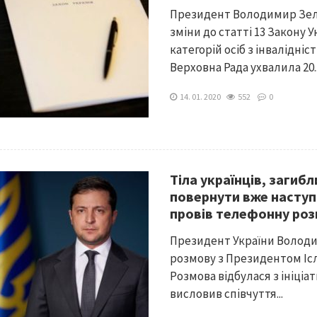
Президент Володимир Зел
зміни до статті 13 Закону 
категорій осіб з інвалідніс
Верховна Рада ухвалила 20..
14. 01. 2020
552
0
Тіла українців, загиб
повернути вже наступ
провів телефонну роз
Президент України Волод
розмову з Президентом Ісл
Розмова відбулася з ініціа
висловив співчуття...