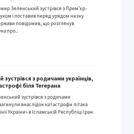
мир Зеленський зустрівся з Прем’єр-
уком і поставив перед урядом низку
ержави повідомив, що розглянув
а про...
 зустрівся з родичами українців,
тастрофі біля Тегерана
енський зустрівся з родичами
 загинули внаслідок катастрофи літака
нії України» в Ісламській Республіці Іран.