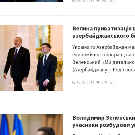
19. 12. 2019
542
0
Велика приватизація 
азербайджанського бі
Україна та Азербайджан м
економічної співпраці, н
Зеленський. «Ми детально
(Азербайджану. – Ред.) поси
18. 12. 2019
579
0
Володимир Зеленський
учасники розбудови ук