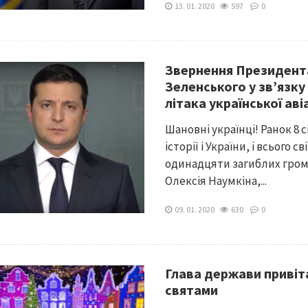
13. 01. 2020
597
0
Звернення Президент
Зеленського у зв’язк
літака української авіа
Шановні українці! Ранок 8 
історії і України, і всього 
одинадцяти загиблих гром
Олексія Наумкіна,...
09. 01. 2020
630
0
Глава держави привіта
святами