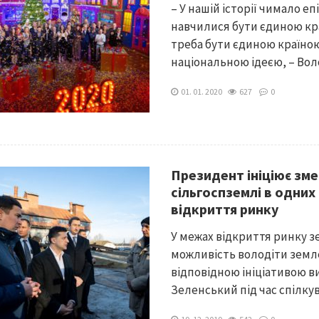
– У нашій історії чимало еп
навчилися бути єдиною кра
треба бути єдиною країною
національною ідеєю, – Вол
01. 01. 2020
627
0
Президент ініціює зм
сільгоспземлі в одних 
відкриття ринку
У межах відкриття ринку з
можливість володіти земле
відповідною ініціативою 
Зеленський під час спілкув