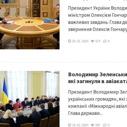
Президент України Володи
міністром Олексієм Гончар
важливих завдань. Глава д
звернення Олексія Гончарук
20. 01. 2020
573
0
Володимир Зеленський
які загинули в авіака
Президент Володимир Зел
українських громадян, які
компанії «Міжнародні авіалі
Глава держави...
16. 01. 2020
587
0