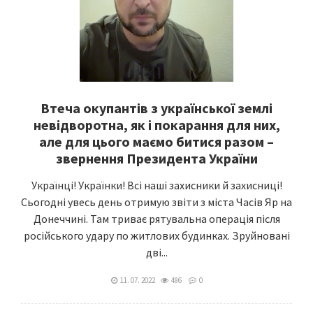
Втеча окупантів з української землі
невідворотна, як і покарання для них,
але для цього маємо битися разом –
звернення Президента України
Українці! Українки! Всі наші захисники й захисниці!
Сьогодні увесь день отримую звіти з міста Часів Яр на
Донеччині. Там триває рятувальна операція після
російського удару по житлових будинках. Зруйновані
дві...
11. 07. 2022
486
0