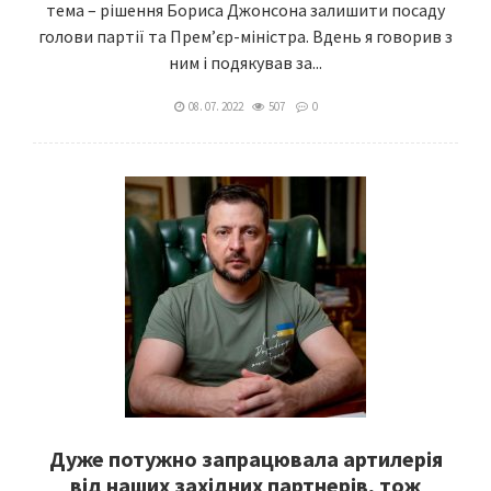
тема – рішення Бориса Джонсона залишити посаду
голови партії та Прем’єр-міністра. Вдень я говорив з
ним і подякував за...
08. 07. 2022
507
0
Дуже потужно запрацювала артилерія
від наших західних партнерів, тож