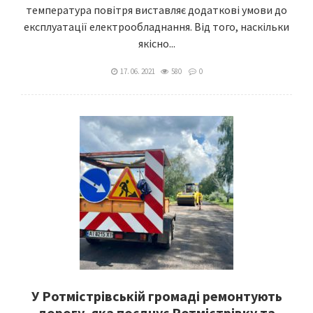
температура повітря виставляє додаткові умови до
експлуатації електрообладнання. Від того, наскільки
якісно...
17. 06. 2021
580
0
У Ротмістрівській громаді ремонтують
дорогу, яка поєднує Ротмістрівку та