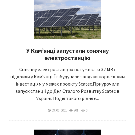
У Кам’янці запустили сонячну
електростанцію
Сонячну електростанцію потужністю 32 МВт
відкрили у Кам’янці. Її збудували завдяки норвезьким
інвестиціям у межах проекту Scatec.Приурочили
запуск станції до Дня Сталого Розвитку Scatec в
Україні. Подія такого рівня є...
09. 06. 2021
701
0