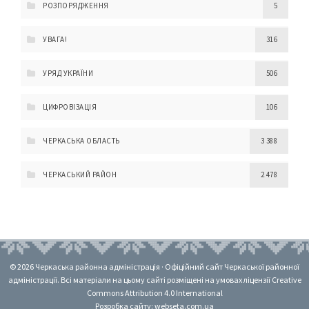
РОЗПОРЯДЖЕННЯ
5
УВАГА!
316
УРЯД УКРАЇНИ
506
ЦИФРОВІЗАЦІЯ
106
ЧЕРКАСЬКА ОБЛАСТЬ
3 388
ЧЕРКАСЬКИЙ РАЙОН
2 478
© 2026 Черкаська районна адміністрація · Офіційний сайт Черкаської районної
адміністрації. Всі матеріали на цьому сайті розміщені на умовах ліцензії Creative
Commons Attribution 4.0 International
Розробка сайту: webseta.com.ua