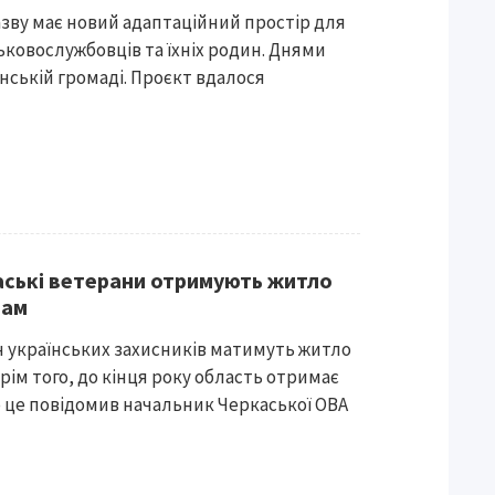
назву має новий адаптаційний простір для
ьковослужбовців та їхніх родин. Днями
нській громаді. Проєкт вдалося
каські ветерани отримують житло
мам
н українських захисників матимуть житло
ім того, до кінця року область отримає
о це повідомив начальник Черкаської ОВА