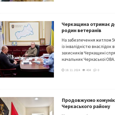
Черкащина отримає д
родин ветеранів
На забезпечення житлом 56
із інвалідністю внаслідок в
захисників Черкащині спря
начальник Черкаської ОВА..
18. 11. 2024
404
0
Продовжуємо комунік
Черкаського району