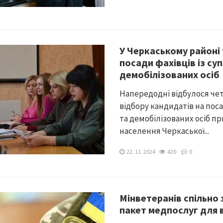
У Черкаському районі 
посади фахівців із су
демобілізованих осіб
Напередодні відбулося чет
відбору кандидатів на поса
та демобілізованих осіб пр
населення Черкаської...
22. 11. 2024
420
0
Мінветеранів спільно
пакет медпослуг для 