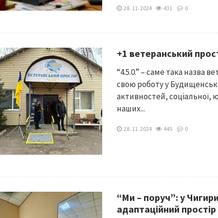
28. 11. 2024
431
0
+1 ветеранський прос
“4.5.0.” – саме така назва
свою роботу у Будищенській
активностей, соціальної, 
наших...
28. 11. 2024
445
0
“Ми – поруч”: у Чигир
адаптаційний простір