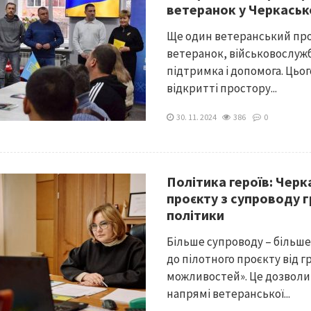
ветеранок у Черкаськ
Ще один ветеранський прос
ветеранок, військовослужбо
підтримка і допомога. Цього
відкритті простору...
30. 11. 2024
386
0
Політика героїв: Чер
проєкту з супроводу г
політики
Більше супроводу – більш
до пілотного проєкту від г
можливостей». Це дозволи
напрямі ветеранської...