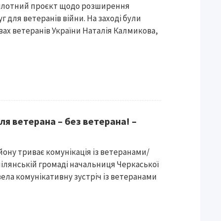
пілотний проєкт щодо розширення
 для ветеранів війни. На заході були
авах ветеранів України Наталія Калмикова,
ля ветерана – без ветерана! –
йону триває комунікація із ветеранами/
мілянській громаді начальниця Черкаської
ела комунікативну зустріч із ветеранами