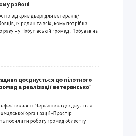
ому районі
тір відкрив двері для ветеранів/
вців, їх родин та всіх, кому потрібна
 разу – у Набутівській громаді. Побував на
кащина доєднується до пілотного
ромад в реалізації ветеранської
е ефективності. Черкащина доєднується
ромадської організації «Простір
ть посилити роботу громад області у