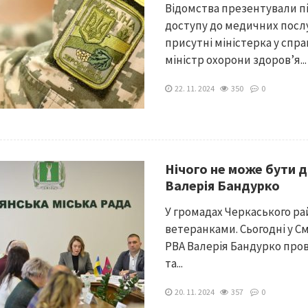
Відомства презентували 
доступу до медичних послуг
присутні міністерка у спр
міністр охорони здоровʼя...
22. 11. 2024
350
0
Нічого не може бути д
Валерія Бандурко
У громадах Черкаського ра
ветеранками. Сьогодні у С
РВА Валерія Бандурко пров
та...
20. 11. 2024
357
0