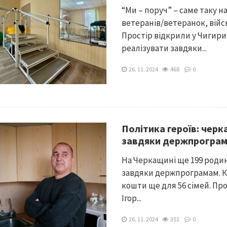
“Ми – поруч” – саме таку 
ветеранів/ветеранок, війс
Простір відкрили у Чигири
реалізувати завдяки...
26. 11. 2024
468
0
Політика героїв: чер
завдяки держпрогра
На Черкащині ще 199 роди
завдяки держпрограмам. Кр
кошти ще для 56 сімей. Пр
Ігор...
26. 11. 2024
351
0