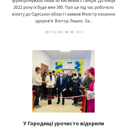
функціонувало лише 50 кисневих станцій. До кінця
2022 року їх буде вже 385. Про це під час робочого
візиту до Одеської області заявив Міністр охорони
здоров’я Віктор Ляшко. За...
07. 02. 2022
549
0
У Городищі урочисто відкрили