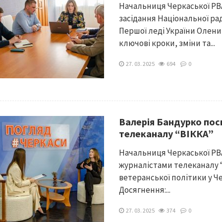
Начальниця Черкаської РВ
засідання Національної рад
Першої леді України Олени
ключові кроки, зміни та...
27. 03. 2025
694
0
Валерія Бандурко пос
телеканалу “ВІККА”
Начальниця Черкаської РВА
журналістами телеканалу “
ветеранської політики у Ч
Досягнення:...
27. 03. 2025
374
0