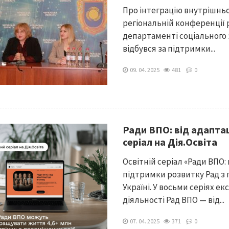
Про інтеграцію внутрішньо
регіональній конференції 
департаменті соціального 
відбувся за підтримки...
09. 04. 2025
481
0
Ради ВПО: від адаптац
серіал на Дія.Освіта
Освітній серіал «Ради ВПО:
підтримки розвитку Рад з 
Україні. У восьми серіях е
діяльності Рад ВПО — від...
07. 04. 2025
371
0