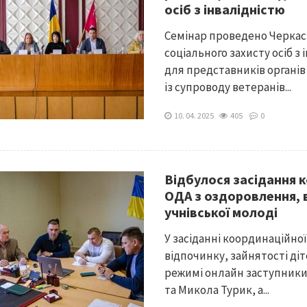
осіб з інвалідністю
Семінар проведено Черка
соціального захисту осіб з
для представників органів
із супроводу ветеранів...
10. 04. 2025
405
0
Відбулося засідання 
ОДА з оздоровлення, в
учнівської молоді
У засіданні координаційно
відпочинку, зайнятості діт
режимі онлайн заступники
та Микола Турик, а...