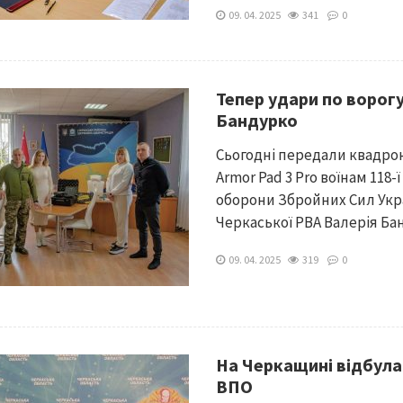
09. 04. 2025
341
0
Тепер удари по ворогу
Бандурко
Сьогодні передали квадрок
Armor Pad 3 Prо воїнам 118
оборони Збройних Сил Укра
Черкаської РВА Валерія Бан
09. 04. 2025
319
0
На Черкащині відбула
ВПО