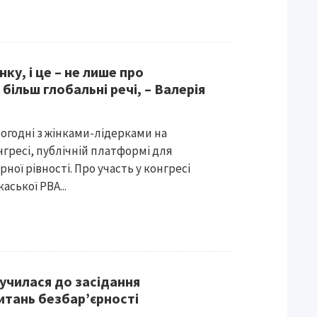
ку, і це – не лише про
більш глобальні речі, – Валерія
огодні з жінками-лідерками на
гресі, публічній платформі для
ої рівності. Про участь у конгресі
ської РВА...
училася до засідання
итань безбар’єрності