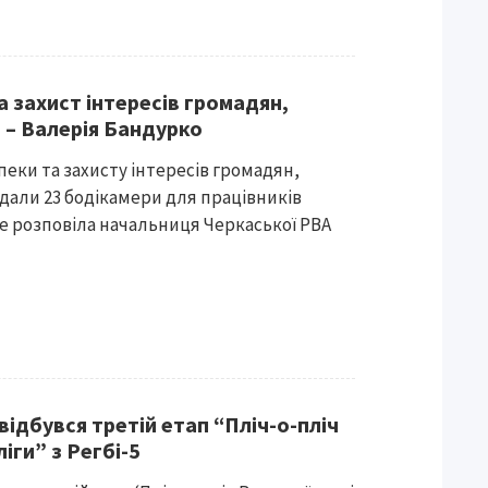
 захист інтересів громадян,
 – Валерія Бандурко
еки та захисту інтересів громадян,
дали 23 бодікамери для працівників
це розповіла начальниця Черкаської РВА
відбувся третій етап “Пліч-о-пліч
ліги” з Регбі-5