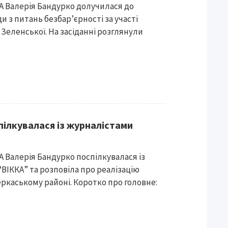
А Валерія Бандурко долучилася до
и з питань безбар’єрності за участі
 Зеленської. На засіданні розглянули
пілкувалася із журналістами
 Валерія Бандурко поспілкувалася із
ВІККА” та розповіла про реалізацію
еркаському районі. Коротко про головне: