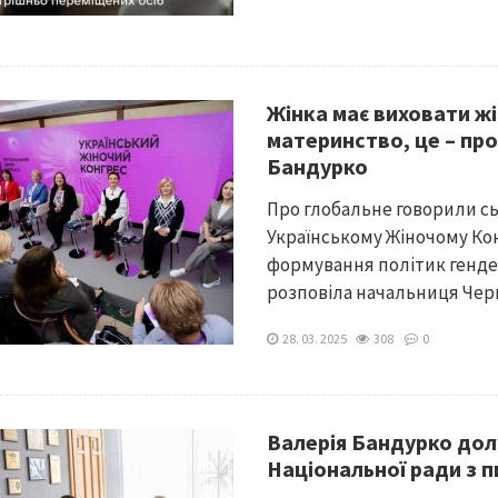
Жінка має виховати жін
материнство, це – про 
Бандурко
Про глобальне говорили сь
Українському Жіночому Кон
формування політик гендерн
розповіла начальниця Черка
28. 03. 2025
308
0
Валерія Бандурко дол
Національної ради з п