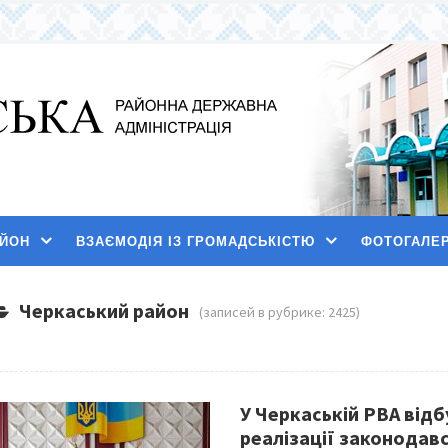
АЙОН
ВЗАЄМОДІЯ ІЗ ГРОМАДСЬКІСТЮ
ФОТОГАЛЕ
Черкаський район
(записей в рубрике: 2425)
У Черкаській РВА відб
реалізації законодавс