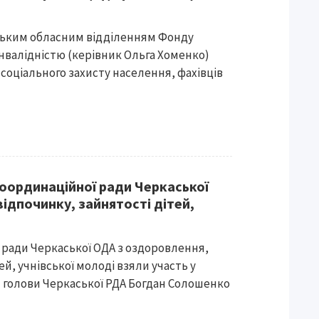
ським обласним відділенням Фонду
 інвалідністю (керівник Ольга Хоменко)
 соціального захисту населення, фахівців
координаційної ради Черкаської
ідпочинку, зайнятості дітей,
ї ради Черкаської ОДА з оздоровлення,
ей, учнівської молоді взяли участь у
 голови Черкаської РДА Богдан Солошенко