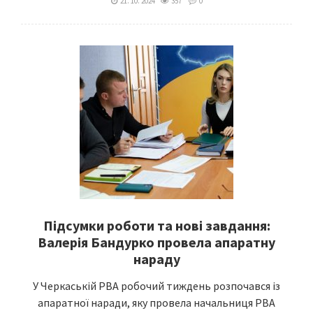
21. 10. 2024
357
0
Підсумки роботи та нові завдання:
Валерія Бандурко провела апаратну
нараду
У Черкаській РВА робочий тиждень розпочався із
апаратної наради, яку провела начальниця РВА