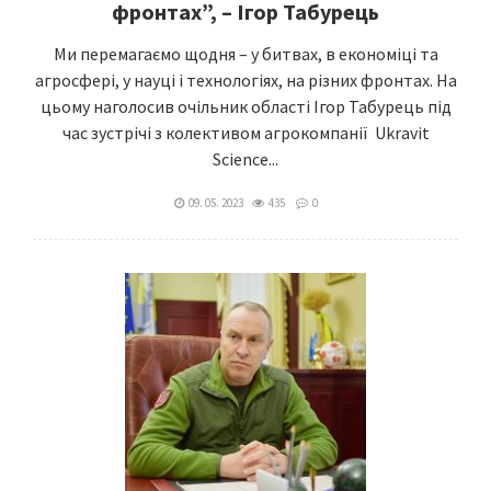
фронтах”, – Ігор Табурець
Ми перемагаємо щодня – у битвах, в економіці та
агросфері, у науці і технологіях, на різних фронтах. На
цьому наголосив очільник області Ігор Табурець під
час зустрічі з колективом агрокомпанії Ukravit
Science...
09. 05. 2023
435
0