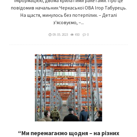
інформацією, двома крилатими ракетами. Про це
повідомив начальник Черкаської ОВА Ігор Табурець.
На щастя, минулось без потерпілих. – Деталі
з’ясовуємо, –...
09. 05. 2023
450
0
“Ми перемагаємо щодня – на різних