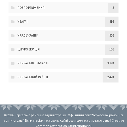
РОЗПОРЯДЖЕННЯ
5
УВАГА!
316
УРЯД УКРАЇНИ
506
ЦИФРОВІЗАЦІЯ
106
ЧЕРКАСЬКА ОБЛАСТЬ
3 388
ЧЕРКАСЬКИЙ РАЙОН
2 478
© 2026 Черкаська районна адміністрація · Офіційний сайт Черкаської районної
адміністрації. Всі матеріали на цьому сайті розміщені на умовах ліцензії Creative
Commons Attribution 4.0 International