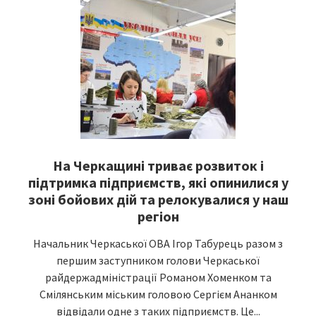
На Черкащині триває розвиток і
підтримка підприємств, які опинилися у
зоні бойових дій та релокувалися у наш
регіон
Начальник Черкаської ОВА Ігор Табурець разом з
першим заступником голови Черкаської
райдержадміністрації Романом Хоменком та
Смілянським міським головою Сергієм Ананком
відвідали одне з таких підприємств. Це...