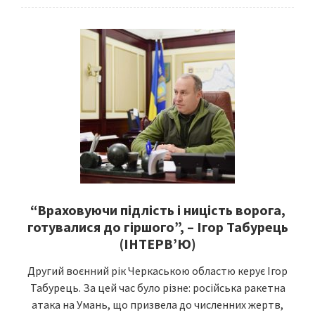
“Враховуючи підлість і ницість ворога,
готувалися до гіршого”, – Ігор Табурець
(ІНТЕРВ’Ю)
Другий воєнний рік Черкаською областю керує Ігор
Табурець. За цей час було різне: російська ракетна
атака на Умань, що призвела до численних жертв,