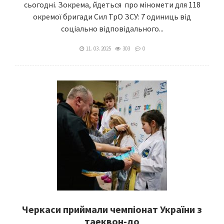
сьогодні. Зокрема, йдеться про міномети для 118
окремої бригади Сил ТрО ЗСУ: 7 одиниць від
соціально відповідального...
11. 03. 2025
303
0
Черкаси приймали чемпіонат України з
таеквон-до