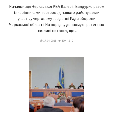
Начальниця Черкаської РВА Валерія Бандурко разом
із керівниками тергромад нашого району взяли
участь у черговому засіданні Ради оборони
Черкаської області. На порядку денному стратегічно
важливі питання, що...
17. 04. 2025
330
0