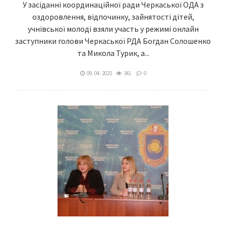
У засіданні координаційної ради Черкаської ОДА з
оздоровлення, відпочинку, зайнятості дітей,
учнівської молоді взяли участь у режимі онлайн
заступники голови Черкаської РДА Богдан Солошенко
та Микола Турик, а...
09. 04. 2025
341
0