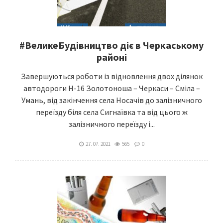
#ВеликеБудівництво діє в Черкаському
районі
Завершуються роботи із відновлення двох ділянок
автодороги Н-16 Золотоноша – Черкаси – Сміла –
Умань, від закінчення села Носачів до залізничного
переїзду біля села Сигнаївка та від цього ж
залізничного переїзду і...
27. 07. 2021
565
0