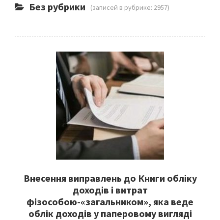
Без рубрики
(записей в рубрике: 2957)
Внесення виправлень до Книги обліку
доходів і витрат
фізособою-«загальником», яка веде
облік доходів у паперовому вигляді