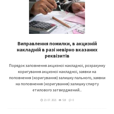
Виправлення помилки, в акцизній
накладній в разі невірно вказаних
реквізитів
Порядок заповнення акцизної накладної, розрахунку
коригування акцизної накладної, заявки на
поповнення (коригування) залишку пального, заявки
на поповнення (коригування) залишку спирту
етилового затверджений...
23. 07. 2021
518
0