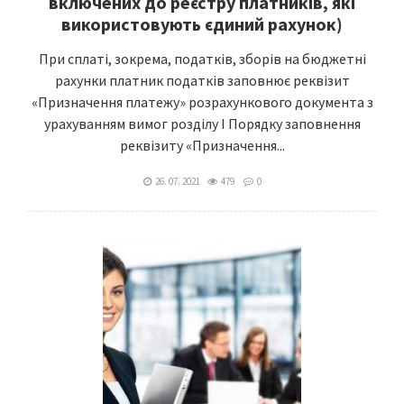
включених до реєстру платників, які
використовують єдиний рахунок)
При сплаті, зокрема, податків, зборів на бюджетні
рахунки платник податків заповнює реквізит
«Призначення платежу» розрахункового документа з
урахуванням вимог розділу І Порядку заповнення
реквізиту «Призначення...
26. 07. 2021
479
0