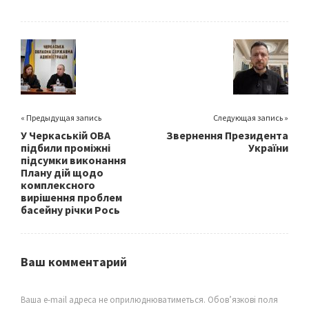
b
tt
ai
ar
o
er
l
e
o
k
« Предыдущая запись
Следующая запись »
У Черкаській ОВА
Звернення Президента
підбили проміжні
України
підсумки виконання
Плану дій щодо
комплексного
вирішення проблем
басейну річки Рось
Ваш комментарий
Ваша e-mail адреса не оприлюднюватиметься.
Обов’язкові поля