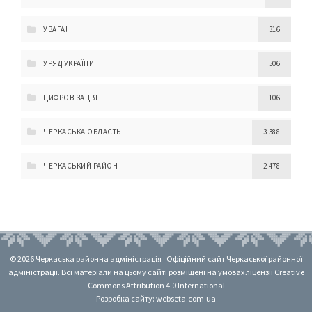
УВАГА!
316
УРЯД УКРАЇНИ
506
ЦИФРОВІЗАЦІЯ
106
ЧЕРКАСЬКА ОБЛАСТЬ
3 388
ЧЕРКАСЬКИЙ РАЙОН
2 478
© 2026 Черкаська районна адміністрація · Офіційний сайт Черкаської районної
адміністрації. Всі матеріали на цьому сайті розміщені на умовах ліцензії Creative
Commons Attribution 4.0 International
Розробка сайту: webseta.com.ua