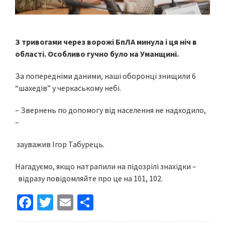
З тривогами через ворожі БпЛА минула і ця ніч в
області. Особливо гучно було на Уманщині.
За попередніми даними, наші оборонці знищили 6
“шахедів” у черкаському небі.
– Звернень по допомогу від населення не надходило,
–
зауважив Ігор Табурець.
Нагадуємо, якщо натрапили на підозрілі знахідки –
відразу повідомляйте про це на 101, 102.
Fa
T
E
S
ce
wi
m
h