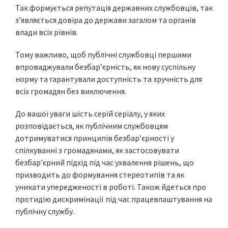
Так формується репутація державних службовців, так
з’являється довіра до держави загалом та органів
влади всіх рівнів.
Тому важливо, щоб публічні службовці першими
впроваджували безбар’єрність, як нову суспільну
норму та гарантували доступність та зручність для
всіх громадян без виключення.
До вашої уваги шість серій серіалу, у яких
розповідається, як публічним службовцям
дотримуватися принципів безбар’єрності у
спілкуванні з громадянами, як застосовувати
безбар’єрний підхід під час ухвалення рішень, що
призводить до формування стереотипів та як
уникати упередженості в роботі. Також йдеться про
протидію дискримінації під час працевлаштування на
публічну службу.