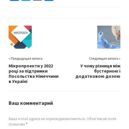
ce
wi
m
h
b
tt
ai
ar
o
er
l
e
o
k
« Предыдущая запись
Следующая запись »
Мікропроекти у 2022
У чому різниця між
році за підтримки
бустерною і
Посольства Німеччини
додатковою дозою
в Україні
Ваш комментарий
Ваша e-mail адреса не оприлюднюватиметься.
Обов’язкові поля
позначені
*