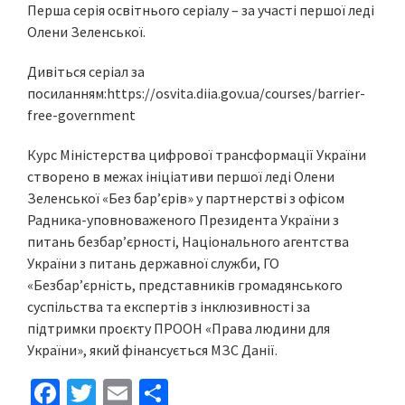
Перша серія освітнього серіалу – за участі першої леді
Олени Зеленської.
Дивіться серіал за
посиланням:https://osvita.diia.gov.ua/courses/barrier-
free-government
Курс Міністерства цифрової трансформації України
створено в межах ініціативи першої леді Олени
Зеленської «Без бар’єрів» у партнерстві з офісом
Радника-уповноваженого Президента України з
питань безбар’єрності, Національного агентства
України з питань державної служби, ГО
«Безбар’єрність, представників громадянського
суспільства та експертів з інклюзивності за
підтримки проєкту ПРООН «Права людини для
України», який фінансується МЗС Данії.
Fa
T
E
S