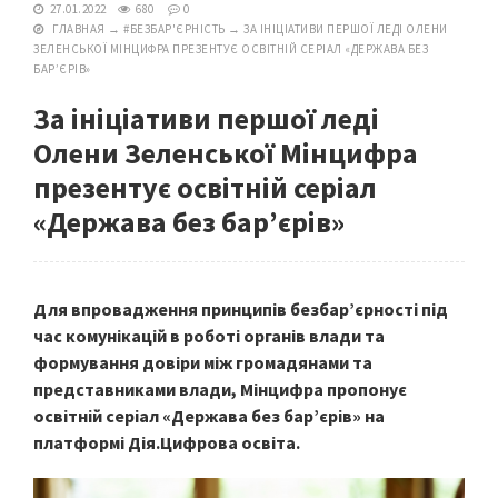
27.01.2022
680
0
ГЛАВНАЯ
→
#БЕЗБАР'ЄРНІСТЬ
→
ЗА ІНІЦІАТИВИ ПЕРШОЇ ЛЕДІ ОЛЕНИ
ЗЕЛЕНСЬКОЇ МІНЦИФРА ПРЕЗЕНТУЄ ОСВІТНІЙ СЕРІАЛ «ДЕРЖАВА БЕЗ
БАР’ЄРІВ»
За ініціативи першої леді
Олени Зеленської Мінцифра
презентує освітній серіал
«Держава без бар’єрів»
Для впровадження принципів безбар’єрності під
час комунікацій в роботі органів влади та
формування довіри між громадянами та
представниками влади, Мінцифра пропонує
освітній серіал «Держава без бар’єрів» на
платформі Дія.Цифрова освіта.