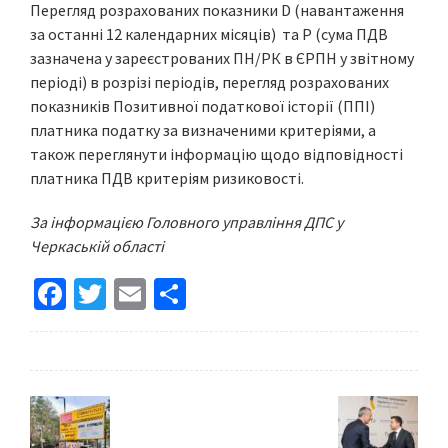
Перегляд розрахованих показники D (навантаження
за останні 12 календарних місяців) та Р (сума ПДВ
зазначена у зареєстрованих ПН/РК в ЄРПН у звітному
періоді) в розрізі періодів, перегляд розрахованих
показників Позитивної податкової історії (ППІ)
платника податку за визначеними критеріями, а
також переглянути інформацію щодо відповідності
платника ПДВ критеріям ризиковості.
За інформацією Головного управління ДПС у
Черкаській області
Fa
T
E
S
ce
wi
m
h
b
tt
ai
ar
o
er
l
e
o