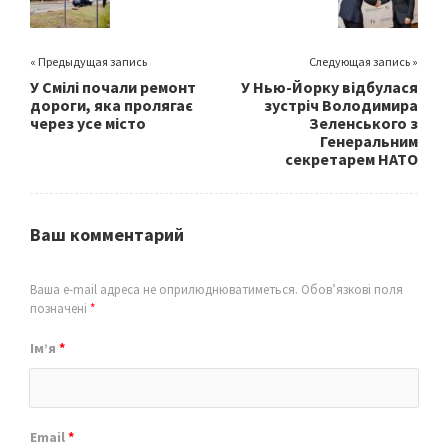
k
« Предыдущая запись
Следующая запись »
У Смілі почали ремонт
У Нью-Йорку відбулася
дороги, яка пролягає
зустріч Володимира
через усе місто
Зеленського з
Генеральним
секретарем НАТО
Ваш комментарий
Ваша e-mail адреса не оприлюднюватиметься.
Обов’язкові поля
позначені
*
Ім’я
*
Email
*