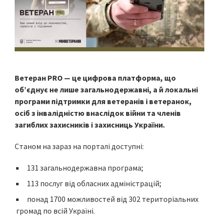
Ветеран PRO — це цифрова платформа, що
об’єднує не лише загальнодержавні, а й локальні
програми підтримки для ветеранів і ветеранок,
осіб з інвалідністю внаслідок війни та членів
загиблих захисників і захисниць України.
Станом на зараз на порталі доступні:
131 загальнодержавна програма;
113 послуг від обласних адміністрацій;
понад 1700 можливостей від 302 територіальних
громад по всій Україні.