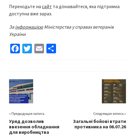
Переходьте на
сайт
та дізнавайтеся, яка підтримка
доступна вже зараз.
За
інформацією
Міністерства у справах ветеранів
України
Fa
T
E
S
ce
wi
m
h
b
tt
ai
ar
o
er
l
e
o
k
« Предыдущая запись
Следующая запись »
Уряд дозволив
Загальні бойові втрати
ввезення обладнання
противника на 06.07.26
для виробництва