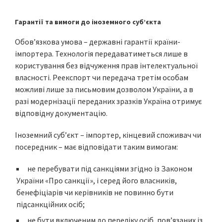
Гарантії та вимоги до іноземного суб’єкта
Обов’язкова умова – державні гарантії країни-
імпортера. Технологія передаватиметься лише в
користування без відчуження прав інтелектуальної
власності. Реекспорт чи передача третім особам
можливі лише за письмовим дозволом України, а в
разі модернізації переданих зразків Україна отримує
відповідну документацію.
Іноземний суб’єкт – імпортер, кінцевий споживач чи
посередник – має відповідати таким вимогам:
не перебувати під санкціями згідно із Законом
України «Про санкції», і серед його власників,
бенефіціарів чи керівників не повинно бути
підсанкційних осіб;
не бути включеним до переліку осіб, пов’язаних із