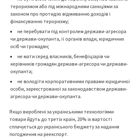
тероризмом або під міжнародними санкціями за
законом про протидію відмиванню доходів і
фінансуванню тероризму;
не перебувати під контролем держави-агресора
чи держави-окупанта, її органів влади, юридичних
осіб чи громадян;
не мати серед власників, бенефіціарів чи
керівників громадян держави-агресора чи держави-
окупанта;
не володіти корпоративними правами юридичної
особи, зареєстрованої за законодавством держави-
агресора чи держави-окупанта.
Якщо вироблені за українськими технологіями
товари йдуть до третіх країн, 20% їх вартості
сплачується до українського бюджету за надання
погодження на реекспорт.