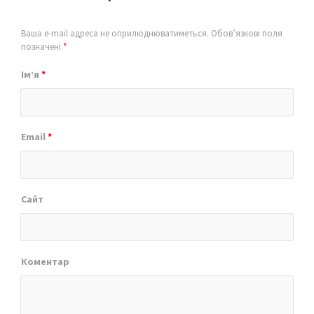
Ваша e-mail адреса не оприлюднюватиметься.
Обов’язкові поля
позначені
*
Ім’я
*
Email
*
Сайт
Коментар