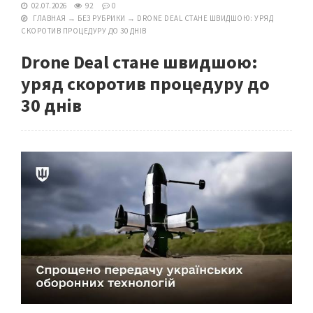
02.07.2026
92
0
ГЛАВНАЯ
→
БЕЗ РУБРИКИ
→
DRONE DEAL СТАНЕ ШВИДШОЮ: УРЯД
СКОРОТИВ ПРОЦЕДУРУ ДО 30 ДНІВ
Drone Deal стане швидшою:
уряд скоротив процедуру до
30 днів