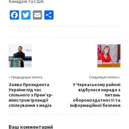
Канадою та США.
Fa
T
E
S
ce
wi
m
h
b
tt
ai
ar
o
er
l
e
o
k
« Предыдущая запись
Следующая запись »
Заява Президента
У Черкаському районі
України під час
відбулася нарада з
спільного з Прем’єр-
питань
міністром Ірландії
обороноздатності та
спілкування з медіа
інформаційної безпеки
Ваш комментарий