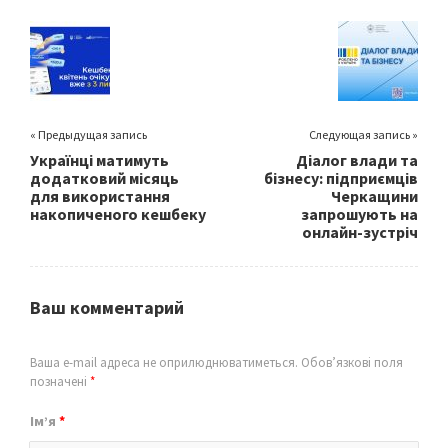
o
er
l
e
o
k
« Предыдущая запись
Следующая запись »
Українці матимуть
Діалог влади та
додатковий місяць
бізнесу: підприємців
для використання
Черкащини
накопиченого кешбеку
запрошують на
онлайн-зустріч
Ваш комментарий
Ваша e-mail адреса не оприлюднюватиметься.
Обов’язкові поля
позначені
*
Ім’я
*