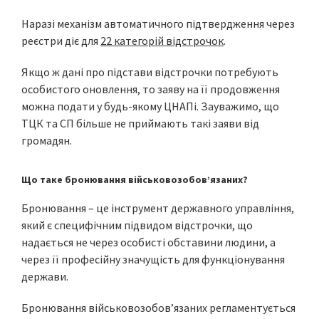
Наразі механізм автоматичного підтвердження через
реєстри діє для
22 категорій відстрочок
.
Якщо ж дані про підстави відстрочки потребують
особистого оновлення, то заяву на її продовження
можна подати у будь-якому ЦНАПі. Зауважимо, що
ТЦК та СП більше не приймають такі заяви від
громадян.
Що таке бронювання військовозобов’язаних?
Бронювання – це інструмент державного управління,
який є специфічним підвидом відстрочки, що
надається не через особисті обставини людини, а
через її професійну значущість для функціонування
держави.
Бронювання військовозобовʼязаних регламентується