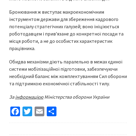
Бронювання ж виступає макроекономічним
інструментом держави для збереження кадрового
потенціалу стратегічних галузей; воно ініціюється
роботодавцем і привʼязане до конкретної посади та
місця роботи, а не до особистих характеристик
працівника.
Обидва механізми діють паралельно в межах єдиної
системи мобілізаційної підготовки, забезпечуючи
необхідний баланс між комплектуванням Сил оборони
та підтримкою економічної стабільності тилу.
За
інформацією
Міністерства оборони України
Fa
T
E
S
ce
wi
m
h
b
tt
ai
ar