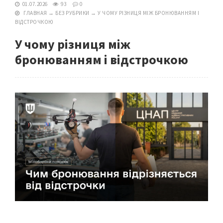
01.07.2026
93
0
ГЛАВНАЯ
→
БЕЗ РУБРИКИ
→
У ЧОМУ РІЗНИЦЯ МІЖ БРОНЮВАННЯМ І
ВІДСТРОЧКОЮ
У чому різниця між
бронюванням і відстрочкою