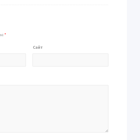
ені
*
Сайт