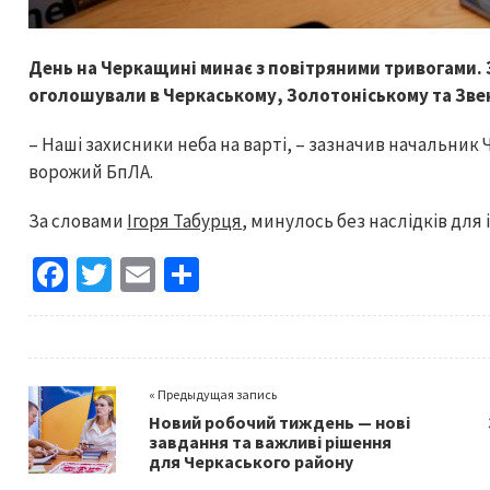
День на Черкащині минає з повітряними тривогами.
оголошували в Черкаському, Золотоніському та Зв
– Наші захисники неба на варті, – зазначив начальник 
ворожий БпЛА.
За словами
Ігоря Табурця
, минулось без наслідків для
Fa
T
E
S
ce
wi
m
h
b
tt
ai
ar
o
er
l
e
« Предыдущая запись
o
Новий робочий тиждень — нові
k
завдання та важливі рішення
для Черкаського району