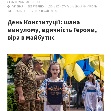
26.06.2026
156
0
ГЛАВНАЯ
→
БЕЗ РУБРИКИ
→
ДЕНЬ КОНСТИТУЦІЇ: ШАНА МИНУЛОМУ,
ВДЯЧНІСТЬ ГЕРОЯМ, ВІРА В МАЙБУТНЄ
День Конституції: шана
минулому, вдячність Героям,
віра в майбутнє