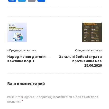
ce
wi
m
h
b
tt
ai
ar
o
er
l
e
o
k
« Предыдущая запись
Следующая запись »
Народження дитини —
Загальні бойові втрати
важлива подія
противника наа
29.06.2026
Ваш комментарий
Ваша e-mail адреса не оприлюднюватиметься.
Обов’язкові поля
позначені
*