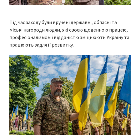
Під час заходу були вручені державні, обласні та
міські нагороди людям, які своєю щоденною працею,
професіоналізмом і відданістю зміцнюють Україну та
працюють задля її розвитку.