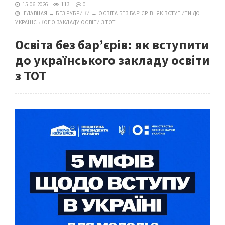
15.06.2026
113
0
ГЛАВНАЯ
→
БЕЗ РУБРИКИ
→
ОСВІТА БЕЗ БАР’ЄРІВ: ЯК ВСТУПИТИ ДО
УКРАЇНСЬКОГО ЗАКЛАДУ ОСВІТИ З ТОТ
Освіта без бар’єрів: як вступити
до українського закладу освіти
з ТОТ