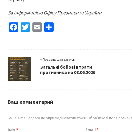
За
інформацією
Офісу Президента України
Fa
T
E
S
ce
wi
m
h
b
tt
ai
ar
o
er
l
e
« Предыдущая запись
o
Загальні бойові втрати
k
противника на 08.06.2026
Ваш комментарий
Ваша e-mail адреса не оприлюднюватиметься.
Обов’язкові поля познач
Ім’я
*
Email
*