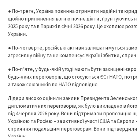
● По-третє, Україна повинна отримати надійні та юрид
щойно припинення вогню почне діяти, ґрунтуючись на 
2025 року та в Парижі в січні 2026 року. Це охоплює р
України.
● По-четверте, російські активи залишатимуться зам
агресивну війну та не компенсує Україні збитки, сприч
● По-п’яте, у будь-якій угоді мають бути захищені євр
будь-яких переговорів, що стосуються ЄС і НАТО, потр
а також союзників по НАТО відповідно.
Лідери високо оцінили заклик Президента Зеленсько
дипломатичних переговорів, як було викладено в його
від 4 червня 2026 року. Вони підтримали пропозицію 
Україною та Росією – за активної участі США та Європ
сприяння подальшим переговорам. Вони підтвердили,
Україну.