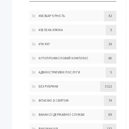
#БЕЗБАР'ЄРНІСТЬ
42
#ЗЕЛЕНА КРАЇНА
5
#ТИ ЯК?
24
АГРОПРОМИСЛОВИЙ КОМПЛЕКС
68
АДМІНІСТРАТИВНІ ПОСЛУГИ
5
БЕЗ РУБРИКИ
3 112
ВІТАЄМО ЗІ СВЯТОМ
74
ВАКАНСІЇ ДЕРЖАВНОЇ СЛУЖБИ
89
ВАКЦИНАЦІЯ
132