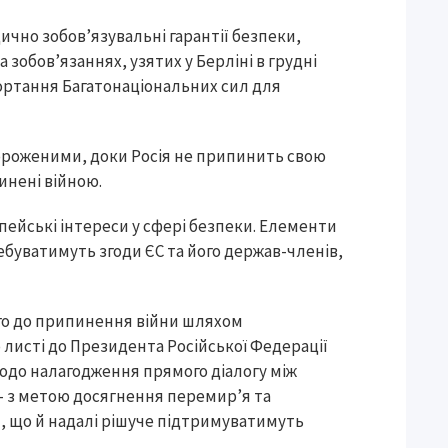
ично зобов’язувальні гарантії безпеки,
зобов’язаннях, узятих у Берліні в грудні
озгортання Багатонаціональних сил для
ороженими, доки Росія не припинить свою
инені війною.
опейські інтереси у сфері безпеки. Елементи
ебуватимуть згоди ЄС та його держав-членів,
го до припинення війни шляхом
 листі до Президента Російської Федерації
щодо налагодження прямого діалогу між
и – з метою досягнення перемир’я та
 що й надалі рішуче підтримуватимуть