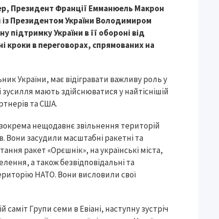
рмер, Президент Франції Емманюель Макрон
ч із Президентом України Володимиром
у підтримку України в її обороні від
ні кроки в переговорах, спрямованих на
ик України, має відігравати важливу роль у
і зусилля мають здійснюватися у найтіснішій
ртнерів та США.
, зокрема нещодавнє звільнення територій
в. Вони засудили масштабні ракетні та
ання ракет «Орєшнік», на українські міста,
лення, а також безвідповідальні та
ериторію НАТО. Вони висловили свої
саміт Групи семи в Евіані, наступну зустріч