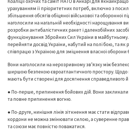
Коаліції охочих та саміт НАТО в Анкарі для якнайкращ
урахуванням її пріоритетних потреб, включно з посиле
збільшення обсягів обіцяної військової та оборонної п
наголосили на нагальній необхідності нарощування в
розробки антибалістичних ракет і далекобійних засобі
функціонування Збройних Сил України в майбутньому.
перейняти досвід України, набутий на полі бою, та я
співпрацю з Україною для зміцнення власної оборони 
Вони наголосили на нерозривному зв’язку між безпеко
ширшою безпекою євроатлантичного простору. Щодо п
мають бути створені для досягнення справедливого й
● По-перше, припинення бойових дій. Вони закликали
та повне припинення вогню.
● По-друге, нинішня лінія зіткнення має стати відпра
кордони не можна змінювати силою, а суверенне прав
та союзи має повністю поважатися.