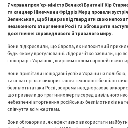
7 червня прем’єр-міністр Великої Британії Кір Ста
та канцлер Німеччини Фрідріх Мерц провели зустрі
Зеленським, щоб іще раз підтвердити свою непохитн
незаконного вторгнення Росії та обговорити наступ
досягнення справедливого й тривалого миру.
Вони підкреслили, що Європа, як непохитний прихильн
будь-якому врегулюванні. Лідери чітко заявили, що вс
співпраці з Україною, ширшим колом європейських па
Вони привітали нещодавні успіхи України на полі бою
та новаторське використання технології безпілотникі
безпілотні атаки Росії, зокрема неодноразове використ
що призвели до трагічних жертв серед цивільного насе
небезпечні вторгнення російських безпілотників на т
співчуття всім жертвам.
Вони обговорили, як ефективно використати майбутній 