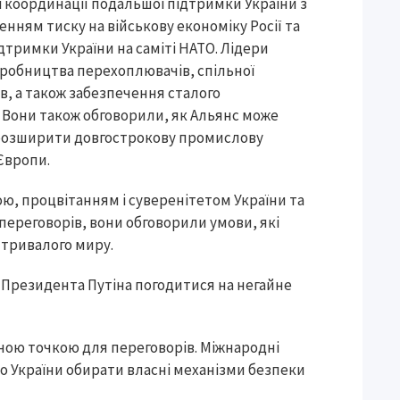
ої координації подальшої підтримки України з
нням тиску на військову економіку Росії та
ідтримки України на саміті НАТО. Лідери
иробництва перехоплювачів, спільної
в, а також забезпечення сталого
 Вони також обговорили, як Альянс може
к розширити довгострокову промислову
Європи.
ю, процвітанням і суверенітетом України та
ереговорів, вони обговорили умови, які
 тривалого миру.
 Президента Путіна погодитися на негайне
вною точкою для переговорів. Міжнародні
о України обирати власні механізми безпеки