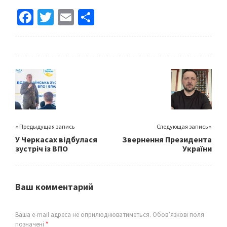
Fa
T
E
S
ce
wi
m
h
b
tt
ai
ar
o
er
l
e
o
k
« Предыдущая запись
Следующая запись »
У Черкасах відбулася
Звернення Президента
зустріч із ВПО
України
Ваш комментарий
Ваша e-mail адреса не оприлюднюватиметься.
Обов’язкові поля
позначені
*