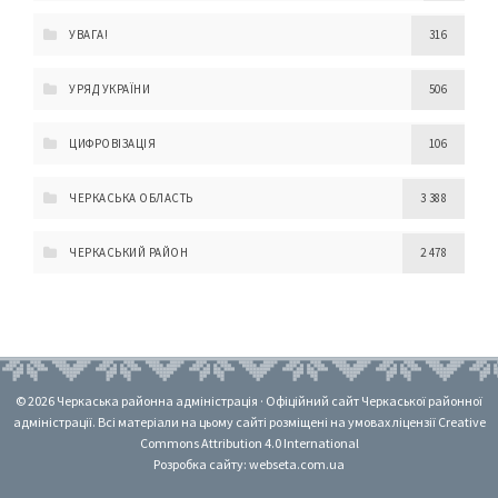
УВАГА!
316
УРЯД УКРАЇНИ
506
ЦИФРОВІЗАЦІЯ
106
ЧЕРКАСЬКА ОБЛАСТЬ
3 388
ЧЕРКАСЬКИЙ РАЙОН
2 478
© 2026 Черкаська районна адміністрація · Офіційний сайт Черкаської районної
адміністрації. Всі матеріали на цьому сайті розміщені на умовах ліцензії Creative
Commons Attribution 4.0 International
Розробка сайту: webseta.com.ua